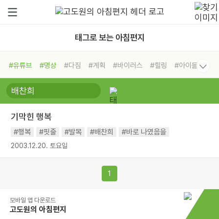
태그로 보는 아침편지
#유튜브
#명상
#다짐
#계획
#바이러스
#힐링
#아이들
#비전캠프
#독서캠프
#삶
#경험
#사람
#도움
#선택
#희망
#나눔
#친구
#링컨학교
#극복
#리더
#위기
기막힌 행복
#독서
#건강
#면역력
#행복
#핏줄
#발목
#배찬희
#바로 나였음을
2003.12.20. 토요일
1
모바일 앱 다운로드
고도원의 아침편지