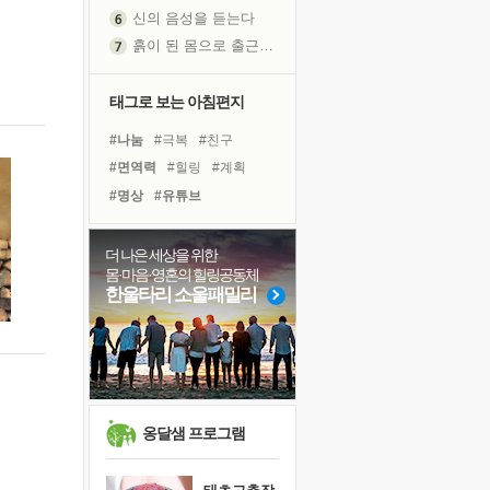
신의 음성을 듣는다
흙이 된 몸으로 출근하는 여자
극과 극의 양 끝단
내가 '나다움'을 찾는 길
태그로 보는 아침편지
피해 갈 수 없는 사건들
#나눔
#극복
#친구
처음 손을 잡았던 날
#면역력
#힐링
#계획
꿈이 실제가 되는 것
#명상
#유튜브
'말 타는 법'을 먼저
#링컨학교
#경험
졸업식 사진을 보며
#바이러스
#독서캠프
더 나은 세상을 위한
아픈 아버지를 위한 공간 설계
몸·마음·영혼의 힐링공동체
#다짐
#사람
#아이들
극심한 변비, 어깨결림, 수면 장애
한울타리 소울패밀리
#도움
#리더
#희망
보고 싶은 어머니
#위기
#삶
#독서
#선택
유년 시절의 부산 영도 바다
#건강
#비전캠프
못된 꼰대들
거울 속의 나
희망이란
옹달샘 프로그램
'모른다'는 것