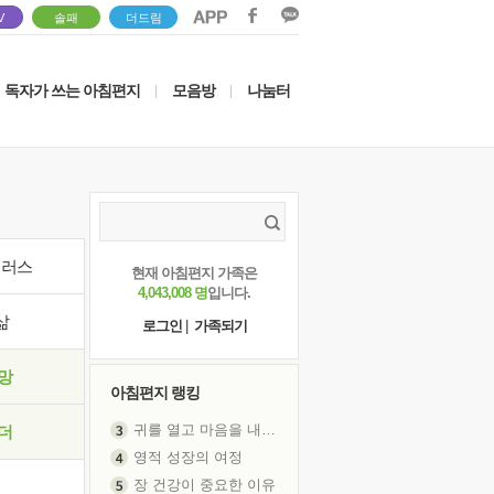
V
솔패
더드림
독자가 쓰는 아침편지
모음방
나눔터
|
|
이러스
현재 아침편지 가족은
4,043,008 명
입니다.
삶
로그인
|
가족되기
망
아침편지 랭킹
귀를 열고 마음을 내어주고
더
영적 성장의 여정
장 건강이 중요한 이유