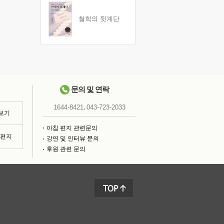
철학의 뒷계단
문의 및 연락
,
1644-8421
043-723-2033
 보기
아침 편지 관련문의
침편지
강연 및 인터뷰 문의
후원 관련 문의