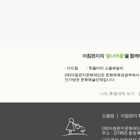
아침편지의
'꿈너머꿈'
을 함께
더드림
한울타리 소울패밀리
(재)아침편지문화재단은 문화체육관광부에서
인가받은 문화예술단체입니다.
나의 후원내역 보기
|
도움방
아침편지 
(재)아침편지문화재단 | 
주소 : (27452) 충
'고도원의 아침편지' 