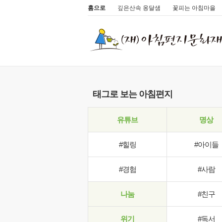
홈으로
깊은산속 옹달샘
꽃피는 아침마을
태그로 보는 아침편지
유튜브
명상
#힐링
#아이들
#경험
#사람
나눔
#친구
위기
#독서