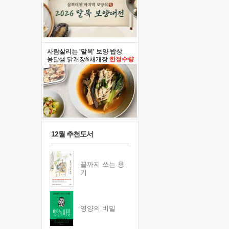
사람살리는 '말복' 보양 밥상
옹달샘 닭개장&채개장
한정수량
12월 추천도서
끝까지 쓰는 용
기
영양의 비밀