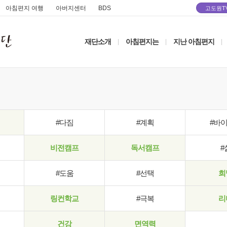
아침편지 여행
아버지센터
BDS
고도원T
재단소개
아침편지는
지난 아침편지
|
|
|
#다짐
#계획
#바
비전캠프
독서캠프
#
#도움
#선택
희
링컨학교
#극복
리
건강
면역력