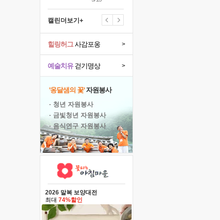
캘린더보기+
힐링허그
사감포옹
>
예술치유
걷기명상
>
'옹달샘의 꽃'
자원봉사
· 청년 자원봉사
· 금빛청년 자원봉사
· 음식연구 자원봉사
2026 말복 보양대전
최대
74%할인