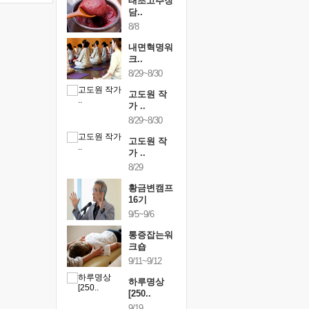
행복한가족
태초고추장
행복한가
여행
담..
여행
24~9/26
8/8
9/24~9/26
건강명상법
내면혁명워
건강명상
..
크..
스..
/9~10/10
8/29~8/30
10/9~10/10
내면혁명워
고도원 작
내면혁명
..
가 ..
크..
/17~10/18
8/29~8/30
10/17~10/18
황금변캠프
고도원 작
황금변캠
7기
가 ..
17기
/30~10/31
8/29
10/30~10/31
통증잡는워
황금변캠프
통증잡는
크숍
16기
크숍
/7~11/8
9/5~9/6
11/7~11/8
내면혁명워
통증잡는워
내면혁명
..
크숍
크..
/12~12/13
9/11~9/12
12/12~12/13
하루명상
[250..
9/19