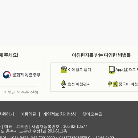
해 주세요!
아침편지를 받는 다양한 방법들
이메일로 받기
App(앱)으로
음성 아침편지
중국어 아
기부금 영수증 신청
후원하기
이용약관
개인정보 처리방침
찾아오는길
대표 : 고도원 | 사업자등록번호 : 105-82-13577
청북도 충주시 노은면 우성1길 201-61,1층
문의 :
,
/ '아침편지여행'문의 :