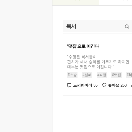
'맷집'으로 이긴다
"수많은 복서들이
펀치가 세서 승리를 거두기도 하지만
대부분 맷집으로 이깁니다." ...
#스승
#실패
#좌절
#맷집
#
느낌한마디
좋아요
55
263