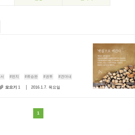
복서
#펀치
#류승완
#권투
#견뎌내
모으기
2016.1.7. 목요일
1
1