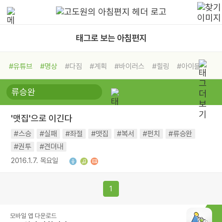
태그로 보는 아침편지
#유튜브
#명상
#다짐
#계획
#바이러스
#힐링
#아이들
#비전캠프
#독서캠프
#삶
#경험
#사람
#도움
#선택
#희망
#나눔
#친구
#링컨학교
#극복
#리더
#위기
'맷집'으로 이긴다
#독서
#건강
#면역력
#스승
#실패
#좌절
#맷집
#복서
#펀치
#류승완
#권투
#견뎌내
2016.1.7. 목요일
1
모바일 앱 다운로드