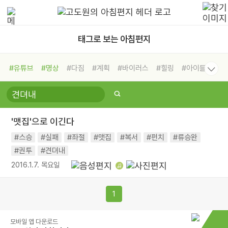
태그로 보는 아침편지
#유튜브
#명상
#다짐
#계획
#바이러스
#힐링
#아이들
#비전캠프
#독서캠프
#삶
#경험
#사람
#도움
#선택
#희망
#나눔
#친구
#링컨학교
#극복
#리더
#위기
'맷집'으로 이긴다
#독서
#건강
#면역력
#스승
#실패
#좌절
#맷집
#복서
#펀치
#류승완
#권투
#견뎌내
2016.1.7. 목요일
1
모바일 앱 다운로드