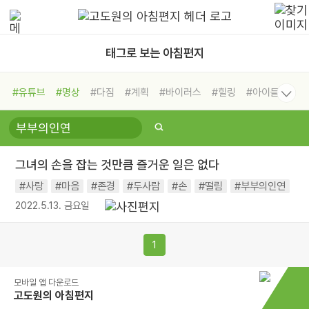
태그로 보는 아침편지
#유튜브
#명상
#다짐
#계획
#바이러스
#힐링
#아이들
#비전캠프
#독서캠프
#삶
#경험
#사람
#도움
#선택
#희망
#나눔
#친구
#링컨학교
#극복
#리더
#위기
그녀의 손을 잡는 것만큼 즐거운 일은 없다
#독서
#건강
#면역력
#사랑
#마음
#존경
#두사람
#손
#떨림
#부부의인연
2022.5.13. 금요일
1
모바일 앱 다운로드
고도원의 아침편지