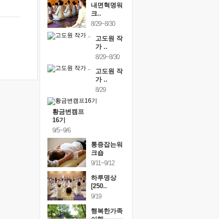
내면혁명워
크..
8/29~8/30
고도원 작
가 ..
8/29~8/30
고도원 작
가 ..
8/29
황금변캠프
16기
9/5~9/6
통증잡는워
크숍
9/11~9/12
하루명상
[250..
9/19
행복한가족