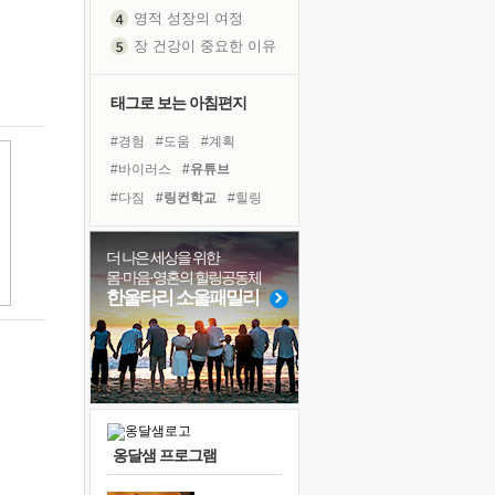
영적 성장의 여정
장 건강이 중요한 이유
신의 음성을 듣는다
흙이 된 몸으로 출근하는 여자
태그로 보는 아침편지
극과 극의 양 끝단
#경험
#도움
#계획
내가 '나다움'을 찾는 길
#바이러스
#유튜브
피해 갈 수 없는 사건들
#다짐
#링컨학교
#힐링
처음 손을 잡았던 날
#극복
#친구
#나눔
꿈이 실제가 되는 것
#선택
#위기
#희망
더 나은 세상을 위한
'말 타는 법'을 먼저
몸·마음·영혼의 힐링공동체
#아이들
#건강
졸업식 사진을 보며
한울타리 소울패밀리
#비전캠프
#리더
#명상
극심한 변비, 어깨결림, 수면 장애
#독서캠프
#사람
#삶
아픈 아버지를 위한 공간 설계
#독서
#면역력
슬럼프
보고 싶은 어머니
유년 시절의 부산 영도 바다
옹달샘 프로그램
못된 꼰대들