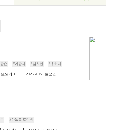
#짧은
#가짧시
#넘치면
#추하다
모으기
2025.4.19. 토요일
1
분수
#아놀트 토인비