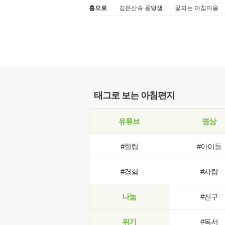
홈으로
깊은산속 옹달샘
꽃피는 아침마을
태그로 보는 아침편지
유튜브
명상
#힐링
#아이들
#경험
#사람
나눔
#친구
위기
#독서