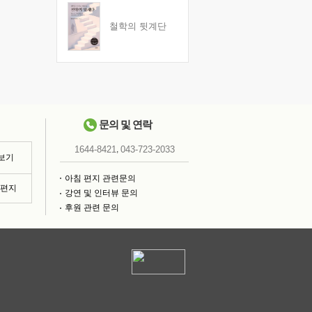
철학의 뒷계단
문의 및 연락
,
1644-8421
043-723-2033
 보기
아침 편지 관련문의
침편지
강연 및 인터뷰 문의
후원 관련 문의