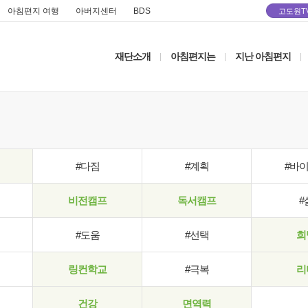
아침편지 여행
아버지센터
BDS
고도원T
재단소개
아침편지는
지난 아침편지
|
|
|
#다짐
#계획
#바
비전캠프
독서캠프
#
#도움
#선택
희
링컨학교
#극복
리
건강
면역력