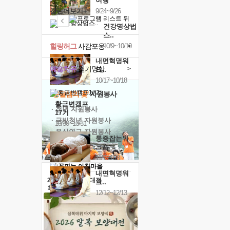
여행
캘린더보기+
9/24~9/26
건강명상법
스..
힐링허그
사감포옹
10/9~10/10
>
내면혁명워
예술치유
걷기명상
>
크..
10/17~10/18
'옹달샘의 꽃'
자원봉사
황금변캠프
· 청년 자원봉사
17기
· 금빛청년 자원봉사
10/30~10/31
· 음식연구 자원봉사
통증잡는워
크숍
11/7~11/8
내면혁명워
2026 말복 보양대전
크..
최대
74%할인
12/12~12/13