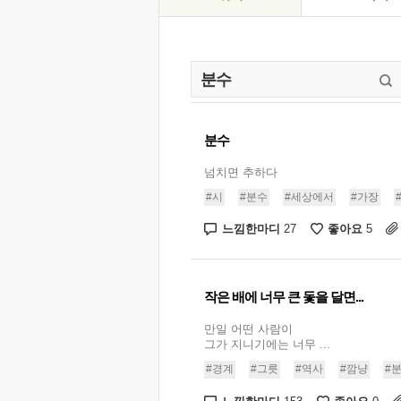
분수
넘치면 추하다
#시
#분수
#세상에서
#가장
느낌한마디
좋아요
27
5
작은 배에 너무 큰 돛을 달면...
만일 어떤 사람이
그가 지니기에는 너무 ...
#경계
#그릇
#역사
#깜냥
#