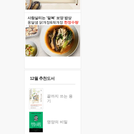
사람살리는 '말복' 보양 밥상
옹달샘 닭개장&채개장
한정수량
12월 추천도서
끝까지 쓰는 용
기
영양의 비밀