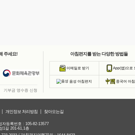
해 주세요!
아침편지를 받는 다양한 방법들
이메일로 받기
App(앱)으로
음성 아침편지
중국어 아
기부금 영수증 신청
개인정보 처리방침
찾아오는길
등록번호 : 105-82-13577
1길 201-61,1층
/ '아침편지여행'문의 :