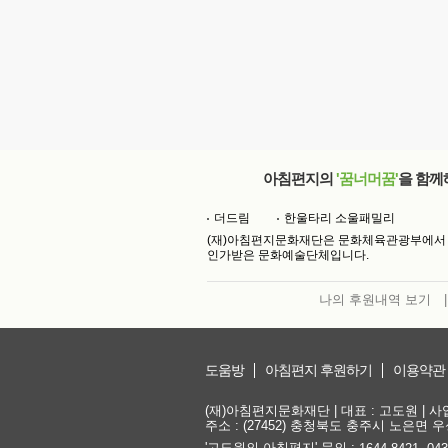
아침편지의
'꿈너머꿈'
을 함께
더드림
한울타리 소울패밀리
(재)아침편지문화재단은 문화체육관광부에서
인가받은 문화예술단체입니다.
나의 후원내역 보기
|
도움방
아침편지 후원하기
이용약관
(재)아침편지문화재단 | 대표 : 고도원 | 사업자
주소 : (27452) 충청북도 충주시 노은면 우성
'고도원의 아침편지' 문의 :
,