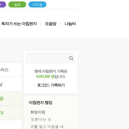
V
솔패
더드림
독자가 쓰는 아침편지
모음방
나눔터
|
|
이러스
현재 아침편지 가족은
4,043,026 명
입니다.
삶
로그인
|
가족되기
망
아침편지 랭킹
희망이란
더
'모른다'는 것
귀를 열고 마음을 내어주고