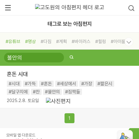
태그로 보는 아침편지
#유튜브
#명상
#다짐
#계획
#바이러스
#힐링
#아이들
#비전캠프
#독서캠프
#삶
#경험
#사람
#도움
#선택
#희망
#나눔
#친구
#링컨학교
#극복
#리더
#위기
혼돈 시대
#독서
#건강
#면역력
#시대
#가득
#혼돈
#세상에서
#가장
#짧은시
#달구지에
#찬
#불안의
#짐짝들
2025.2.8. 토요일
1
모바일 앱 다운로드