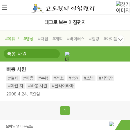
태그로 보는 아침편지
#유튜브
#명상
#다짐
#계획
#바이러스
#힐링
#아이들
#비전캠프
#독서캠프
#삶
#경험
#사람
#도움
#선택
#희망
#나눔
#친구
#링컨학교
#극복
#리더
#위기
빠뽕 사원
#독서
#건강
#면역력
#절제
#마음
#수행
#검소
#승려
#스님
#사명감
#아잔 차
#빠뽕 사원
#달라이라마
2008.4.24. 목요일
1
모바일 앱 다운로드