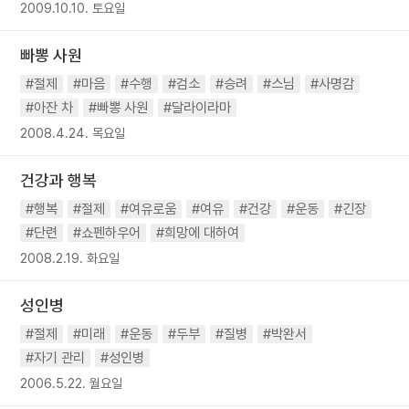
2009.10.10. 토요일
빠뽕 사원
#절제
#마음
#수행
#검소
#승려
#스님
#사명감
#아잔 차
#빠뽕 사원
#달라이라마
2008.4.24. 목요일
건강과 행복
#행복
#절제
#여유로움
#여유
#건강
#운동
#긴장
#단련
#쇼펜하우어
#희망에 대하여
2008.2.19. 화요일
성인병
#절제
#미래
#운동
#두부
#질병
#박완서
#자기 관리
#성인병
2006.5.22. 월요일