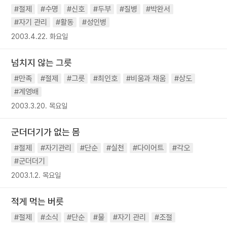
#절제
#수명
#신호
#두부
#질병
#박완서
#자기 관리
#활동
#성인병
2003.4.22. 화요일
넘치지 않는 그릇
#만족
#절제
#그릇
#최인호
#비움과 채움
#상도
#계영배
2003.3.20. 목요일
군더더기가 없는 몸
#절제
#자기관리
#단순
#실천
#다이어트
#각오
#군더더기
2003.1.2. 목요일
적게 먹는 버릇
#절제
#소식
#단순
#물
#자기 관리
#조절