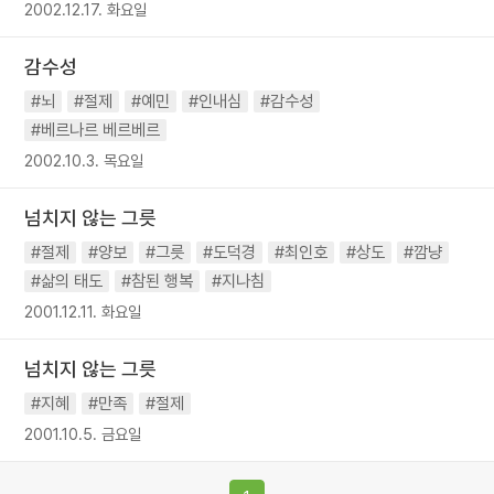
2002.12.17. 화요일
감수성
#뇌
#절제
#예민
#인내심
#감수성
#베르나르 베르베르
2002.10.3. 목요일
넘치지 않는 그릇
#절제
#양보
#그릇
#도덕경
#최인호
#상도
#깜냥
#삶의 태도
#참된 행복
#지나침
2001.12.11. 화요일
넘치지 않는 그릇
#지혜
#만족
#절제
2001.10.5. 금요일