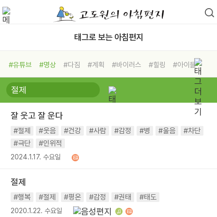
태그로 보는 아침편지
#유튜브
#명상
#다짐
#계획
#바이러스
#힐링
#아이들
#비전캠프
#독서캠프
#삶
#경험
#사람
#도움
#선택
#희망
#나눔
#친구
#링컨학교
#극복
#리더
#위기
잘 웃고 잘 운다
#독서
#건강
#면역력
#절제
#웃음
#건강
#사람
#감정
#병
#울음
#차단
#극단
#인위적
2024.1.17. 수요일
절제
#행복
#절제
#평온
#감정
#권태
#태도
2020.1.22. 수요일