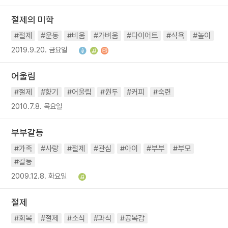
절제의 미학
#절제
#운동
#비움
#가벼움
#다이어트
#식욕
#높이
2019.9.20. 금요일
어울림
#절제
#향기
#어울림
#원두
#커피
#숙련
2010.7.8. 목요일
부부갈등
#가족
#사랑
#절제
#관심
#아이
#부부
#부모
#갈등
2009.12.8. 화요일
절제
#회복
#절제
#소식
#과식
#공복감