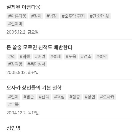
절제된 아름다움
#아름다움
#절제
#법정
#오두막 편지
#간소한 삶
#절제미
2005.12.2. 금요일
돈 쓸줄 모르면 친척도 배반한다
#덕
#덕행
#배려
#절제
#도움
#검소
#절약
#정약용
#목민심서
2005.9.13. 화요일
오사카 상인들의 기본 철학
#절제
#겸손
#선택
#욕심
#집중
#상인
#오사카
#우쭐
2004.12.2. 목요일
성인병