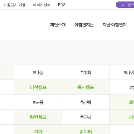
아침편지 여행
아버지센터
BDS
고도원T
재단소개
아침편지는
지난 아침편지
|
|
|
#다짐
#계획
#바
비전캠프
독서캠프
#
#도움
#선택
희
링컨학교
#극복
리
건강
면역력