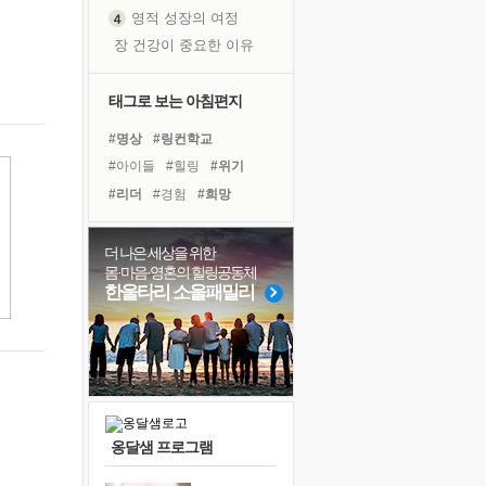
영적 성장의 여정
장 건강이 중요한 이유
신의 음성을 듣는다
흙이 된 몸으로 출근하는 여자
태그로 보는 아침편지
극과 극의 양 끝단
#명상
#링컨학교
내가 '나다움'을 찾는 길
#아이들
#힐링
#위기
피해 갈 수 없는 사건들
#리더
#경험
#희망
처음 손을 잡았던 날
#비전캠프
#삶
#면역력
꿈이 실제가 되는 것
#친구
#바이러스
#독서
더 나은 세상을 위한
'말 타는 법'을 먼저
몸·마음·영혼의 힐링공동체
#나눔
#건강
#도움
아픈 아버지를 위한 공간 설계
한울타리 소울패밀리
#선택
#계획
#다짐
졸업식 사진을 보며
#사람
#극복
#독서캠프
극심한 변비, 어깨결림, 수면 장애
#유튜브
보고 싶은 어머니
마음이 멈춰 버린 곳
유년 시절의 부산 영도 바다
옹달샘 프로그램
못된 꼰대들