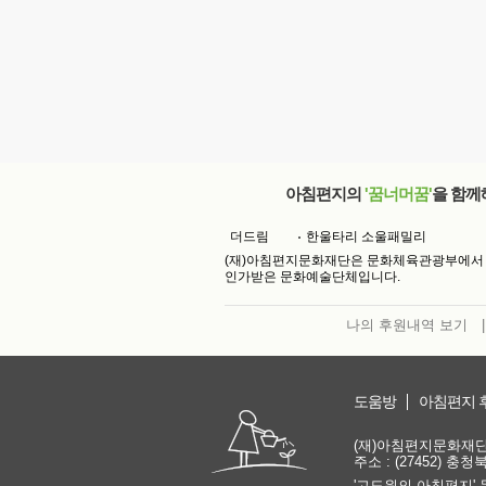
아침편지의
'꿈너머꿈'
을 함께
더드림
한울타리 소울패밀리
(재)아침편지문화재단은 문화체육관광부에서
인가받은 문화예술단체입니다.
나의 후원내역 보기
|
도움방
아침편지 
(재)아침편지문화재단 | 
주소 : (27452) 충
'고도원의 아침편지' 