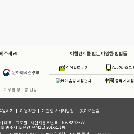
해 주세요!
아침편지를 받는 다양한 방법들
이메일로 받기
App(앱)으로
음성 아침편지
중국어 아
기부금 영수증 신청
후원하기
이용약관
개인정보 처리방침
찾아오는길
대표 : 고도원 | 사업자등록번호 : 105-82-13577
청북도 충주시 노은면 우성1길 201-61,1층
문의 :
,
/ '아침편지여행'문의 :