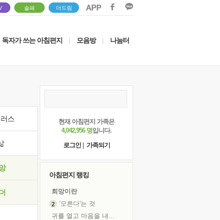
V
솔패
더드림
독자가 쓰는 아침편지
모음방
나눔터
|
|
이러스
현재 아침편지 가족은
4,042,956 명
입니다.
삶
로그인
|
가족되기
망
아침편지 랭킹
희망이란
더
'모른다'는 것
귀를 열고 마음을 내어주고