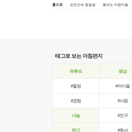
홈으로
깊은산속 옹달샘
꽃피는 아침마을
태그로 보는 아침편지
유튜브
명상
#힐링
#아이들
#경험
#사람
나눔
#친구
위기
#독서