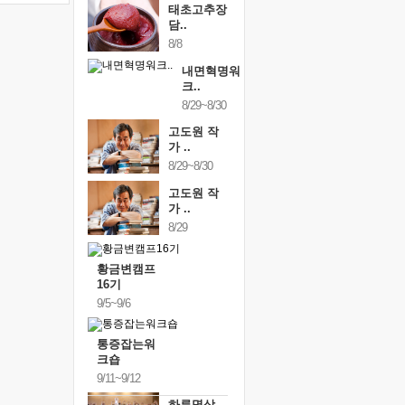
태초고추장
담..
8/8
내면혁명워
크..
8/29~8/30
고도원 작
가 ..
8/29~8/30
고도원 작
가 ..
8/29
황금변캠프
16기
9/5~9/6
통증잡는워
크숍
9/11~9/12
하루명상