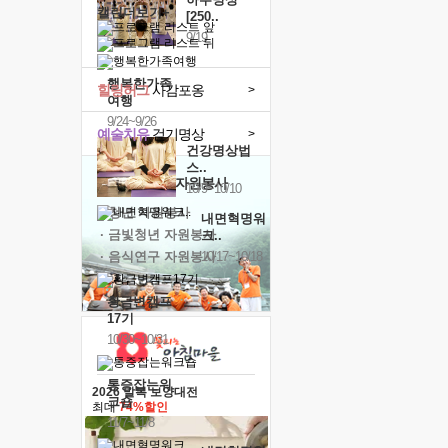
캘린더보기+
[250..
9/19
행복한가족
힐링허그
사감포옹
>
여행
9/24~9/26
예술치유
걷기명상
>
건강명상법
스..
'옹달샘의 꽃'
자원봉사
10/9~10/10
· 청년 자원봉사
내면혁명워
· 금빛청년 자원봉사
크..
· 음식연구 자원봉사
10/17~10/18
황금변캠프
17기
10/30~10/31
통증잡는워
2026 말복 보양대전
크숍
최대
74%할인
11/7~11/8