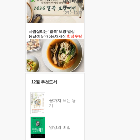
내면혁명워
크..
12/12~12/13
사람살리는 '말복' 보양 밥상
옹달샘 닭개장&채개장
한정수량
12월 추천도서
끝까지 쓰는 용
기
영양의 비밀