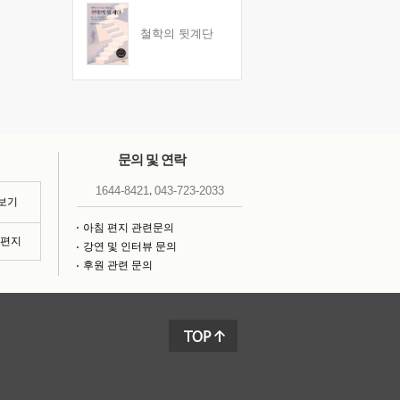
철학의 뒷계단
문의 및 연락
,
1644-8421
043-723-2033
 보기
아침 편지 관련문의
침편지
강연 및 인터뷰 문의
후원 관련 문의