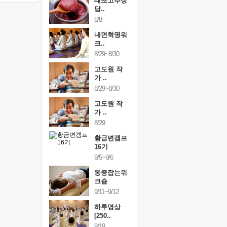
행복한가족
태초고추장
행복한가
여행
담..
여행
24~9/26
8/8
9/24~9/26
건강명상법
내면혁명워
건강명상
..
크..
스..
/9~10/10
8/29~8/30
10/9~10/10
내면혁명워
고도원 작
내면혁명
..
가 ..
크..
/17~10/18
8/29~8/30
10/17~10/18
황금변캠프
고도원 작
황금변캠
7기
가 ..
17기
/30~10/31
8/29
10/30~10/31
통증잡는워
황금변캠프
통증잡는
크숍
16기
크숍
/7~11/8
9/5~9/6
11/7~11/8
내면혁명워
통증잡는워
내면혁명
..
크숍
크..
/12~12/13
9/11~9/12
12/12~12/13
하루명상
[250..
9/19