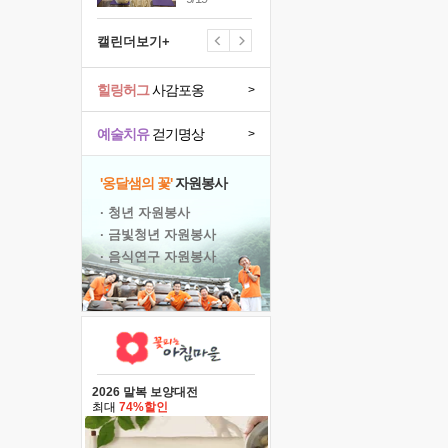
캘린더보기+
힐링허그
사감포옹
>
예술치유
걷기명상
>
'옹달샘의 꽃'
자원봉사
· 청년 자원봉사
· 금빛청년 자원봉사
· 음식연구 자원봉사
2026 말복 보양대전
최대
74%할인