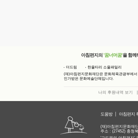
아침편지의
'꿈너머꿈'
을 함께
더드림
한울타리 소울패밀리
(재)아침편지문화재단은 문화체육관광부에서
인가받은 문화예술단체입니다.
나의 후원내역 보기
|
도움방
아침편지 
(재)아침편지문화재단 | 
주소 : (27452) 충
'고도원의 아침편지' 