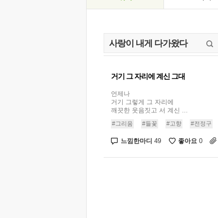
거기 그 자리에 계신 그대
언제나
거기 그렇게 그 자리에
깨끗한 웃음짓고 서 계신 ...
#그리움
#들꽃
#고향
#전정구
느낌한마디
좋아요
49
0