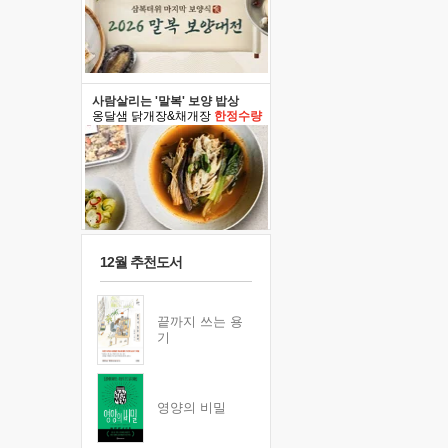
사람살리는 '말복' 보양 밥상
옹달샘 닭개장&채개장
한정수량
12월 추천도서
끝까지 쓰는 용
기
영양의 비밀