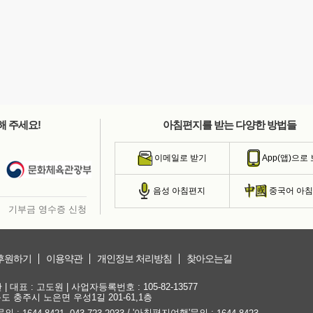
해 주세요!
아침편지를 받는 다양한 방법들
이메일로 받기
App(앱)으로
음성 아침편지
중국어 아
기부금 영수증 신청
후원하기
이용약관
개인정보 처리방침
찾아오는길
대표 : 고도원 | 사업자등록번호 : 105-82-13577
청북도 충주시 노은면 우성1길 201-61,1층
문의 :
,
/ '아침편지여행'문의 :