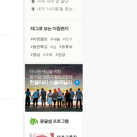
내가 '나다움'을 찾는 길
피해 갈 수 없는 사건들
처음 손을 잡았던 날
꿈이 실제가 되는 것
태그로 보는 아침편지
'말 타는 법'을 먼저
#비전캠프
#나눔
#친구
아픈 아버지를 위한 공간 설계
#링컨학교
#삶
#유튜브
졸업식 사진을 보며
#명상
#계획
#건강
극심한 변비, 어깨결림, 수면 장애
#독서캠프
#면역력
보고 싶은 어머니
#희망
#리더
#극복
더 나은 세상을 위한
마음이 멈춰 버린 곳
몸·마음·영혼의 힐링공동체
#바이러스
#경험
유년 시절의 부산 영도 바다
한울타리 소울패밀리
#아이들
#도움
#독서
못된 꼰대들
#선택
#위기
#사람
희망이란
#다짐
#힐링
'모른다'는 것
귀를 열고 마음을 내어주고
영적 성장의 여정
옹달샘 프로그램
장 건강이 중요한 이유