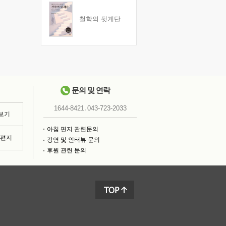
철학의 뒷계단
문의 및 연락
,
1644-8421
043-723-2033
 보기
아침 편지 관련문의
침편지
강연 및 인터뷰 문의
후원 관련 문의