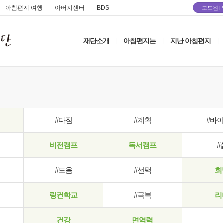
아침편지 여행
아버지센터
BDS
고도원T
재단소개
아침편지는
지난 아침편지
|
|
|
#다짐
#계획
#바
비전캠프
독서캠프
#
#도움
#선택
희
링컨학교
#극복
리
건강
면역력