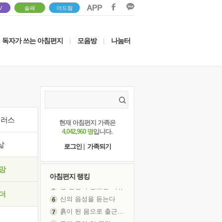
V
솔패
더드림
독자가 쓰는 아침편지
모음방
나눔터
|
|
이러스
현재 아침편지 가족은
4,042,960 명
입니다.
삶
로그인
|
가족되기
망
아침편지 랭킹
신의 음성을 듣는다
더
흙이 된 몸으로 출근하는 여자
극과 극의 양 끝단