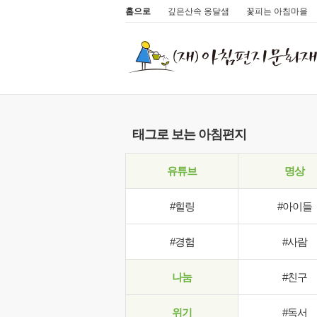
홈으로
깊은산속 옹달샘
꽃피는 아침마을
태그로 보는 아침편지
유튜브
명상
#힐링
#아이들
#경험
#사람
나눔
#친구
위기
#독서