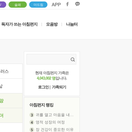
V
솔패
더드림
독자가 쓰는 아침편지
모음방
나눔터
|
|
이러스
현재 아침편지 가족은
4,043,002 명
입니다.
삶
로그인
|
가족되기
망
아침편지 랭킹
귀를 열고 마음을 내어주고
더
영적 성장의 여정
장 건강이 중요한 이유