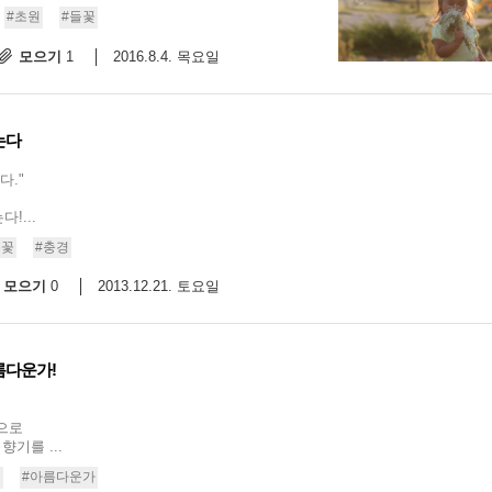
#초원
#들꽃
9/
모으기
2016.8.4. 목요일
1
스
10
는다
크
다."
10
!...
1
들꽃
#충경
10
모으기
2013.12.21. 토요일
0
11
름다운가!
크
12
으로
기를 ...
벌
#아름다운가