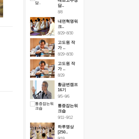
행복한가족
태초고추장
행복한가
여행
담..
여행
24~9/26
8/8
9/24~9/26
건강명상법
내면혁명워
건강명상
..
크..
스..
/9~10/10
8/29~8/30
10/9~10/10
내면혁명워
고도원 작
내면혁명
..
가 ..
크..
/17~10/18
8/29~8/30
10/17~10/18
황금변캠프
고도원 작
황금변캠
7기
가 ..
17기
/30~10/31
8/29
10/30~10/31
통증잡는워
황금변캠프
통증잡는
크숍
16기
크숍
/7~11/8
9/5~9/6
11/7~11/8
내면혁명워
통증잡는워
내면혁명
..
크숍
크..
/12~12/13
9/11~9/12
12/12~12/13
하루명상
[250..
9/19