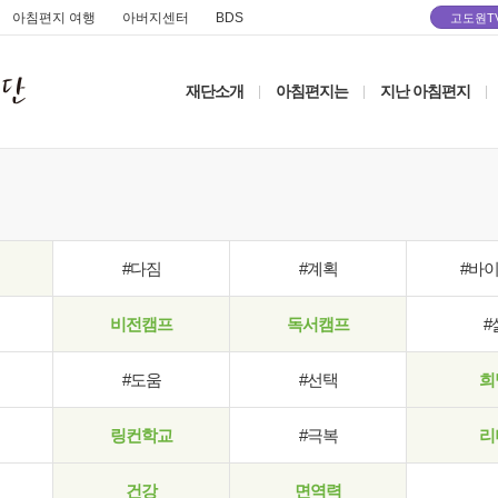
아침편지 여행
아버지센터
BDS
고도원T
재단소개
아침편지는
지난 아침편지
|
|
|
#다짐
#계획
#바
비전캠프
독서캠프
#
#도움
#선택
희
링컨학교
#극복
리
건강
면역력