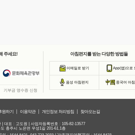
해 주세요!
아침편지를 받는 다양한 방법들
이메일로 받기
App(앱)으로
음성 아침편지
중국어 아
기부금 영수증 신청
후원하기
이용약관
개인정보 처리방침
찾아오는길
대표 : 고도원 | 사업자등록번호 : 105-82-13577
청북도 충주시 노은면 우성1길 201-61,1층
문의 :
,
/ '아침편지여행'문의 :