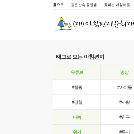
홈으로
깊은산속 옹달샘
꽃피는 아침마을
태그로 보는 아침편지
유튜브
명상
#힐링
#아이들
#경험
#사람
나눔
#친구
위기
#독서