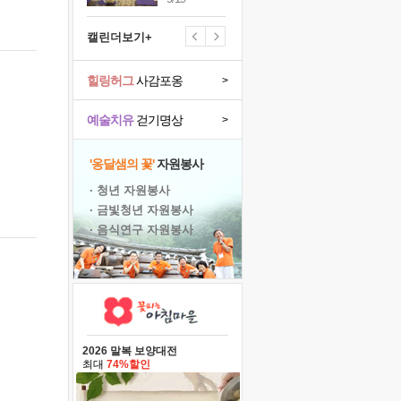
캘린더보기+
힐링허그
사감포옹
>
예술치유
걷기명상
>
'옹달샘의 꽃'
자원봉사
· 청년 자원봉사
· 금빛청년 자원봉사
· 음식연구 자원봉사
2026 말복 보양대전
최대
74%할인