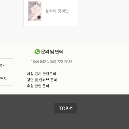
철학의 뒷계단
문의 및 연락
,
1644-8421
043-723-2033
 보기
아침 편지 관련문의
침편지
강연 및 인터뷰 문의
후원 관련 문의