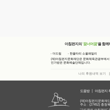
아침편지의
'꿈너머꿈'
을 함께
더드림
한울타리 소울패밀리
(재)아침편지문화재단은 문화체육관광부에서
인가받은 문화예술단체입니다.
나의 후원내역 보기
|
도움방
아침편지 
(재)아침편지문화재단 | 
주소 : (27452) 충
'고도원의 아침편지' 