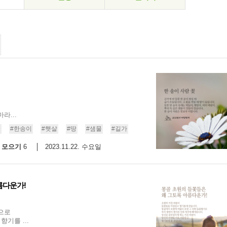
라...
꽃
#한송이
#햇살
#땅
#샘물
#길가
모으기
2023.11.22. 수요일
6
름다운가!
으로
기를 ...