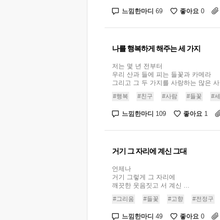
느낌한마디
좋아요
69
0
나를 행복하게 해주는 세 가지
저는 몇 년 전부터
우리 산과 들에 피는 들꽃과 카메라
그리고 그 두 가지를 사랑하는 많은 사람
#행복
#친구
#사람
#들꽃
#
느낌한마디
좋아요
109
1
거기 그 자리에 계신 그대
언제나
거기 그렇게 그 자리에
깨끗한 웃음짓고 서 계신 ...
#그리움
#들꽃
#고향
#전정구
느낌한마디
좋아요
49
0