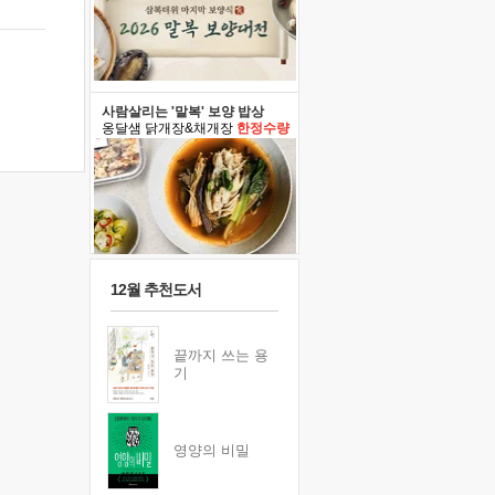
사람살리는 '말복' 보양 밥상
옹달샘 닭개장&채개장
한정수량
12월 추천도서
끝까지 쓰는 용
기
영양의 비밀