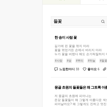
한 송이 사람 꽃
길가에 핀 꽃을 꺾지 마라
꽃을 꺾었거든 손에서 버리지 마라
누가 꽃을 버렸다 해도 손가락질하지 마
#사람
#숲
#뿌리
#하늘
#들
느낌한마디
좋아요
33
6
몽골 초원의 들꽃들은 왜 그토록 아
저 몽골의 초원에 피어나는
온갖 들꽃들이 왜 그렇게 아름다운 색
피어날까요? 왜 그렇게도 진하고 멋진 향