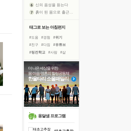
신의 음성을 듣는다
흙이 된 몸으로 출근하는 여자
극과 극의 양 끝단
내가 '나다움'을 찾는 길
태그로 보는 아침편지
피해 갈 수 없는 사건들
#도움
#경험
#위기
처음 손을 잡았던 날
#친구
#다짐
#유튜브
꿈이 실제가 되는 것
#링컨학교
#사람
#삶
'말 타는 법'을 먼저
#건강
#리더
#비전캠프
졸업식 사진을 보며
#희망
#계획
#독서캠프
더 나은 세상을 위한
아픈 아버지를 위한 공간 설계
몸·마음·영혼의 힐링공동체
#아이들
#선택
#힐링
극심한 변비, 어깨결림, 수면 장애
한울타리 소울패밀리
#극복
#면역력
#독서
보고 싶은 어머니
#명상
#나눔
#바이러스
유년 시절의 부산 영도 바다
못된 꼰대들
거울 속의 나
희망이란
옹달샘 프로그램
'모른다'는 것