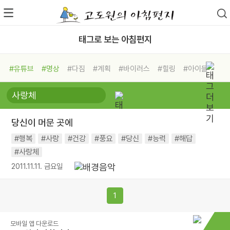
태그로 보는 아침편지
#유튜브
#명상
#다짐
#계획
#바이러스
#힐링
#아이들
#비전캠프
#독서캠프
#삶
#경험
#사람
#도움
#선택
#희망
#나눔
#친구
#링컨학교
#극복
#리더
#위기
당신이 머문 곳에
#독서
#건강
#면역력
#행복
#사랑
#건강
#풍요
#당신
#능력
#해답
#사랑체
2011.11.11. 금요일
1
모바일 앱 다운로드