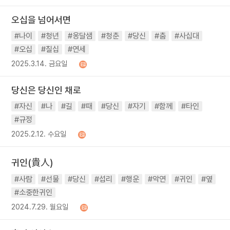
오십을 넘어서면
#나이
#청년
#옹달샘
#청춘
#당신
#춤
#사십대
#오십
#칠십
#연세
2025.3.14. 금요일
당신은 당신인 채로
#자신
#나
#길
#때
#당신
#자기
#함께
#타인
#규정
2025.2.12. 수요일
귀인(貴人)
#사람
#선물
#당신
#섭리
#행운
#악연
#귀인
#옆
#소중한귀인
2024.7.29. 월요일