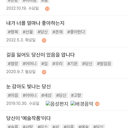
#본향
#비바람
#품
2022.10.19. 수요일
내가 너를 얼마나 좋아하는지
#행복
#선물
#당신
#존재
#좋아한다
2022.5.3. 화요일
길을 잃어도 당신이 있음을 압니다
#절망
#어머니
#길
#우리
#기운
#당신
#발걸음
2020.9.7. 월요일
눈 감아도 빛나는 당신
#마음
#어머니
#세상
#당신
#고향
2019.10.30. 수요일
당신이 '예술작품'이다
#슬픔
#사랑
#미소
#삶
#아픔
#예술
#당신