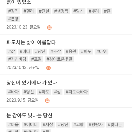
흙이 있었소
#정직
#힐러
#진실
#생명력
#당신
#뿌리
#흙
#본향
2023.10.23. 월요일
파도치는 삶이 아름답다
#삶
#바다
#당신
#조각
#응원
#파도
#바위
#거친바람
#포말
#경이로운빛깔
2023.10.13. 금요일
당신이 있기에 내가 있다
#바다
#당신
#파도
#섬
#파도속바다
2023.9.15. 금요일
눈 감아도 빛나는 당신
#마음
#어머니
#세상
#당신
#고향
#방랑자
#빛나는