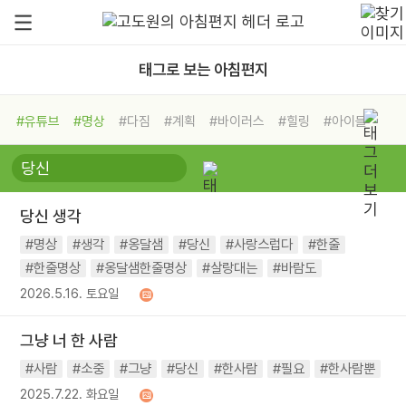
태그로 보는 아침편지
#유튜브
#명상
#다짐
#계획
#바이러스
#힐링
#아이들
#비전캠프
#독서캠프
#삶
#경험
#사람
#도움
#선택
#희망
#나눔
#친구
#링컨학교
#극복
#리더
#위기
당신 생각
#독서
#건강
#면역력
#명상
#생각
#옹달샘
#당신
#사랑스럽다
#한줄
#한줄명상
#옹달샘한줄명상
#살랑대는
#바람도
2026.5.16. 토요일
그냥 너 한 사람
#사람
#소중
#그냥
#당신
#한사람
#필요
#한사람뿐
2025.7.22. 화요일