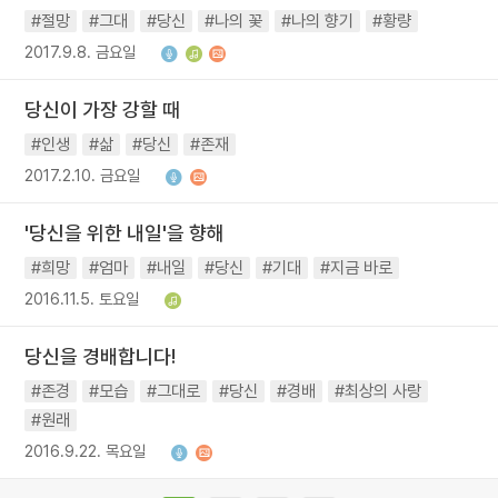
#절망
#그대
#당신
#나의 꽃
#나의 향기
#황량
2017.9.8. 금요일
당신이 가장 강할 때
#인생
#삶
#당신
#존재
2017.2.10. 금요일
'당신을 위한 내일'을 향해
#희망
#엄마
#내일
#당신
#기대
#지금 바로
2016.11.5. 토요일
당신을 경배합니다!
#존경
#모습
#그대로
#당신
#경배
#최상의 사랑
#원래
2016.9.22. 목요일