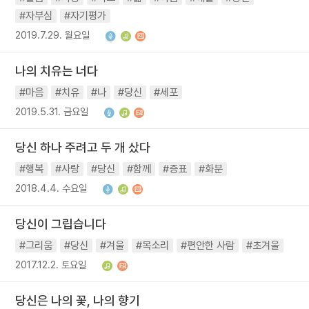
#자부심
#자기평가
2019.7.29. 월요일
나의 치유는 너다
#마음
#치유
#나
#당신
#세포
2019.5.31. 금요일
당신 하나 주려고 두 개 샀다
#행복
#사랑
#당신
#함께
#증표
#화분
2018.4.4. 수요일
당신이 그립습니다
#그리움
#당신
#겨울
#목소리
#편안한 사람
#초겨울
2017.12.2. 토요일
당신은 나의 꽃, 나의 향기