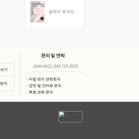
철학의 뒷계단
문의 및 연락
,
1644-8421
043-723-2033
 보기
아침 편지 관련문의
침편지
강연 및 인터뷰 문의
후원 관련 문의