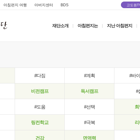
아침편지 여행
아버지센터
BDS
고도원T
재단소개
아침편지는
지난 아침편지
|
|
|
#다짐
#계획
#바
비전캠프
독서캠프
#
#도움
#선택
희
링컨학교
#극복
리
건강
면역력