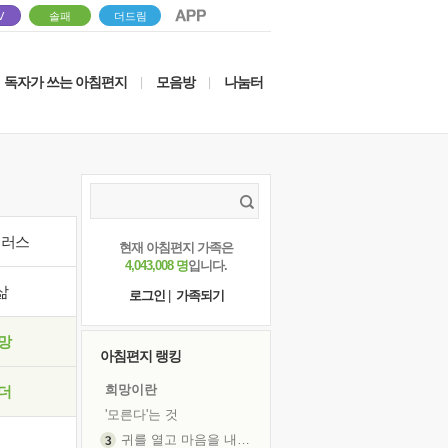
V
솔패
더드림
독자가 쓰는 아침편지
모음방
나눔터
|
|
이러스
현재 아침편지 가족은
4,043,008 명
입니다.
삶
로그인
|
가족되기
망
아침편지 랭킹
희망이란
더
'모른다'는 것
귀를 열고 마음을 내어주고