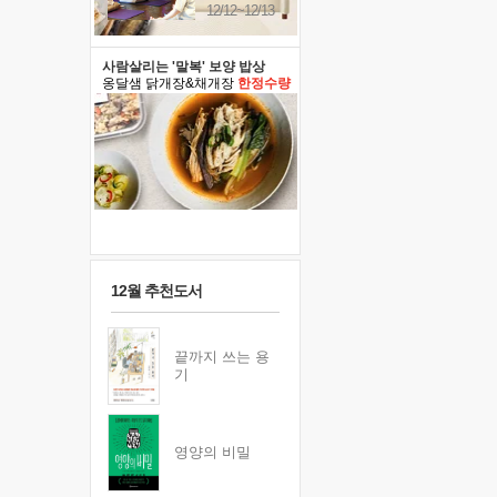
12/12~12/13
사람살리는 '말복' 보양 밥상
옹달샘 닭개장&채개장
한정수량
12월 추천도서
끝까지 쓰는 용
기
영양의 비밀