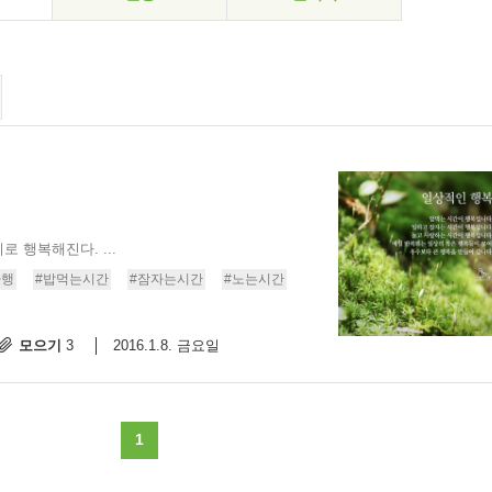
 행복해진다. ...
다행
#밥먹는시간
#잠자는시간
#노는시간
모으기
2016.1.8. 금요일
3
1