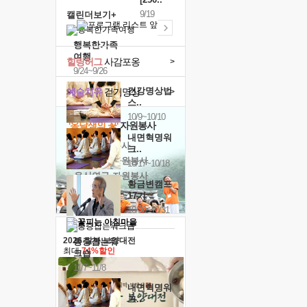
9/19
캘린더보기+
행복한가족
여행
힐링허그
사감포옹
>
9/24~9/26
건강명상법
예술치유
걷기명상
>
스..
10/9~10/10
'옹달샘의 꽃'
자원봉사
내면혁명워
· 청년 자원봉사
크..
· 금빛청년 자원봉사
10/17~10/18
· 음식연구 자원봉사
황금변캠프
17기
10/30~10/31
2026 말복 보양대전
통증잡는워
최대
74%할인
크숍
11/7~11/8
내면혁명워
크..