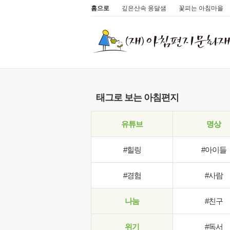
홈으로
깊은산속 옹달샘
꽃피는 아침마을
태그로 보는 아침편지
유튜브
명상
#힐링
#아이들
#경험
#사람
나눔
#친구
위기
#독서