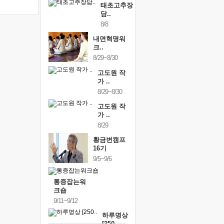
태초고추장
담..
8/8
내면혁명워
크..
8/29~8/30
고도원 작
가 ..
8/29~8/30
고도원 작
가 ..
8/29
황금변캠프
16기
9/5~9/6
통증잡는워
크숍
9/11~9/12
하루명상
[250..