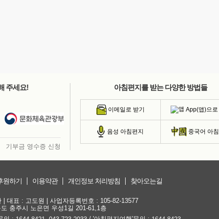
해 주세요!
아침편지를 받는 다양한 방법들
App(앱)으로
이메일로 받기
음성 아침편지
중국어 아
기부금 영수증 신청
후원하기
이용약관
개인정보 처리방침
찾아오는길
대표 : 고도원 | 사업자등록번호 : 105-82-13577
청북도 충주시 노은면 우성1길 201-61,1층
문의 :
,
/ '아침편지여행'문의 :