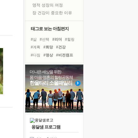
영적 성장의 여정
장 건강이 중요한 이유
신의 음성을 듣는다
흙이 된 몸으로 출근하는 여자
태그로 보는 아침편지
극과 극의 양 끝단
#삶
#선택
#리더
#힐링
내가 '나다움'을 찾는 길
#계획
#희망
#건강
피해 갈 수 없는 사건들
#다짐
#명상
#비전캠프
처음 손을 잡았던 날
#아이들
#면역력
#사람
꿈이 실제가 되는 것
#극복
#독서
#유튜브
더 나은 세상을 위한
'말 타는 법'을 먼저
몸·마음·영혼의 힐링공동체
#친구
#위기
#도움
졸업식 사진을 보며
한울타리 소울패밀리
#경험
#독서캠프
극심한 변비, 어깨결림, 수면 장애
#바이러스
#링컨학교
아픈 아버지를 위한 공간 설계
#나눔
보고 싶은 어머니
유년 시절의 부산 영도 바다
못된 꼰대들
옹달샘 프로그램
거울 속의 나