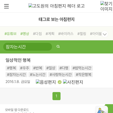
태그로 보는 아침편지
#유튜브
#명상
#다짐
#계획
#바이러스
#힐링
#아이들
#비전캠프
#독서캠프
#삶
#경험
#사람
#도움
#선택
#희망
#나눔
#친구
#링컨학교
#극복
#리더
#위기
일상적인 행복
#독서
#건강
#면역력
#행복
#우주
#반복
#일상
#다행
#밥먹는시간
#잠자는시간
#노는시간
#사랑하는시간
#작은행복
2016.1.8. 금요일
1
모바일 앱 다운로드