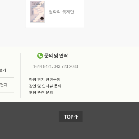
철학의 뒷계단
문의 및 연락
,
1644-8421
043-723-2033
 보기
아침 편지 관련문의
침편지
강연 및 인터뷰 문의
후원 관련 문의