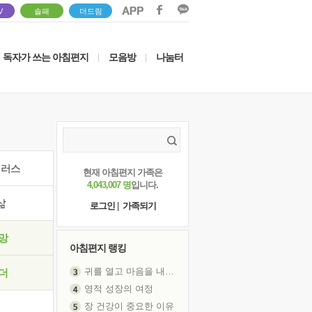
V
솔패
더드림
독자가 쓰는 아침편지
모음방
나눔터
|
|
이러스
현재 아침편지 가족은
4,043,007 명
입니다.
삶
로그인
|
가족되기
망
아침편지 랭킹
귀를 열고 마음을 내어주고
더
영적 성장의 여정
장 건강이 중요한 이유