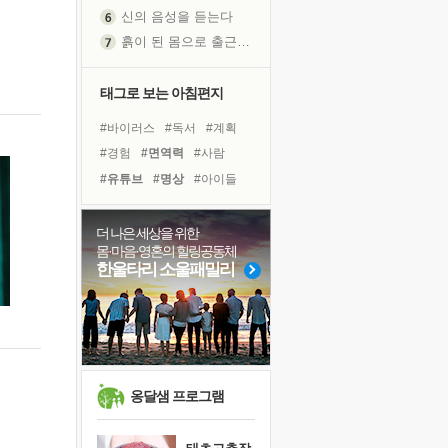
신의 음성을 듣는다
흙이 된 몸으로 출근하는 여자
극과 극의 양 끝단
내가 '나다움'을 찾는 길
태그로 보는 아침편지
피해 갈 수 없는 사건들
#바이러스
#독서
#계획
처음 손을 잡았던 날
#경험
#면역력
#사람
꿈이 실제가 되는 것
#유튜브
#명상
#아이들
'말 타는 법'을 먼저
#위기
#희망
#리더
졸업식 사진을 보며
#비전캠프
#건강
더 나은 세상을 위한
아픈 아버지를 위한 공간 설계
몸·마음·영혼의 힐링공동체
#독서캠프
#나눔
#삶
극심한 변비, 어깨결림, 수면 장애
한울타리 소울패밀리
#극복
#도움
#선택
보고 싶은 어머니
#친구
#링컨학교
#힐링
유년 시절의 부산 영도 바다
#다짐
못된 꼰대들
거울 속의 나
희망이란
옹달샘 프로그램
'모른다'는 것