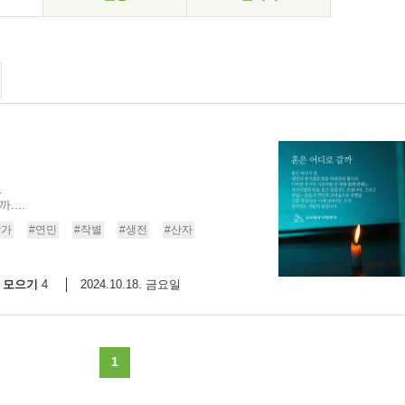
.
...
작가
#연민
#작별
#생전
#산자
모으기
2024.10.18. 금요일
4
1