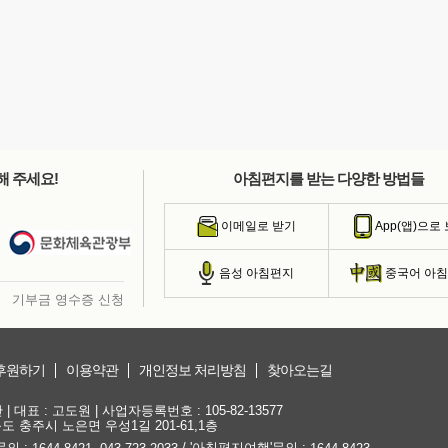
해 주세요!
아침편지를 받는 다양한 방법들
이메일로 받기
App(앱)으로
음성 아침편지
중국어 아
기부금 영수증 신청
후원하기
이용약관
개인정보 처리방침
찾아오는길
대표 : 고도원 | 사업자등록번호 : 105-82-13577
청북도 충주시 노은면 우성1길 201-61,1층
문의 :
,
/ '아침편지여행'문의 :