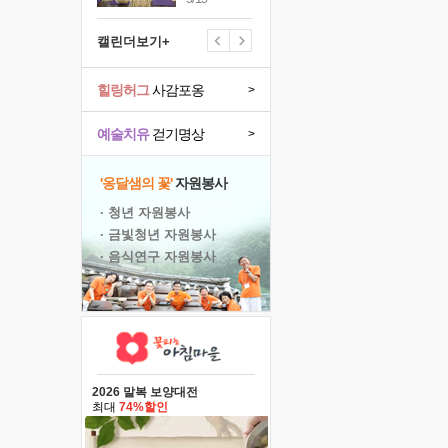
캘린더보기+
힐링허그
사감포옹
>
예술치유
걷기명상
>
'옹달샘의 꽃'
자원봉사
· 청년 자원봉사
· 금빛청년 자원봉사
· 음식연구 자원봉사
2026 말복 보양대전
최대
74%할인