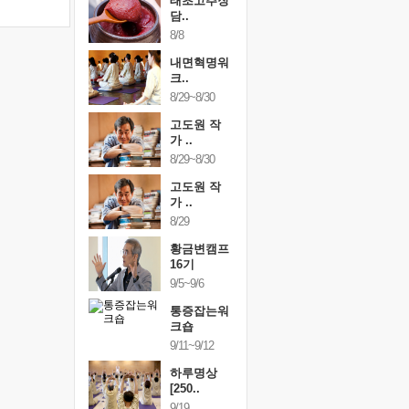
행복한가족
태초고추장
행복한가
여행
담..
여행
24~9/26
8/8
9/24~9/26
건강명상법
내면혁명워
건강명상
..
크..
스..
/9~10/10
8/29~8/30
10/9~10/10
내면혁명워
고도원 작
내면혁명
..
가 ..
크..
/17~10/18
8/29~8/30
10/17~10/18
황금변캠프
고도원 작
황금변캠
7기
가 ..
17기
/30~10/31
8/29
10/30~10/31
통증잡는워
황금변캠프
통증잡는
크숍
16기
크숍
/7~11/8
9/5~9/6
11/7~11/8
내면혁명워
통증잡는워
내면혁명
..
크숍
크..
/12~12/13
9/11~9/12
12/12~12/13
하루명상
[250..
9/19