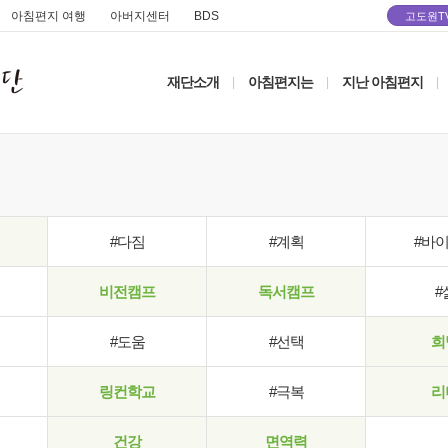
아침편지 여행
아버지센터
BDS
고도원T
재단소개
아침편지는
지난 아침편지
|
|
|
#다짐
#계획
#바
비전캠프
독서캠프
#
#도움
#선택
희
링컨학교
#극복
리
건강
면역력