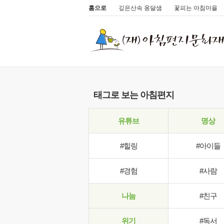
홈으로
깊은산속 옹달샘
꽃피는 아침마을
태그로 보는 아침편지
유튜브
명상
#힐링
#아이들
#경험
#사람
나눔
#친구
위기
#독서