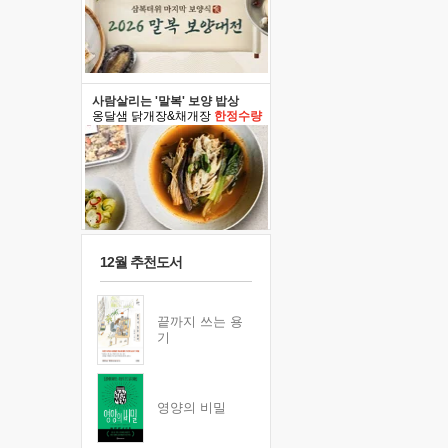
사람살리는 '말복' 보양 밥상
옹달샘 닭개장&채개장
한정수량
12월 추천도서
끝까지 쓰는 용
기
영양의 비밀