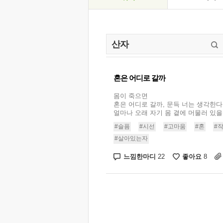
혼은 어디로 갈까
몸이 죽으면
혼은 어디로 갈까, 문득 너는 생각한다
얼마나 오래 자기 몸 곁에 머물러 있을까.
#슬픔
#시선
#고마움
#혼
#
#살아있는자
느낌한마디
좋아요
22
8