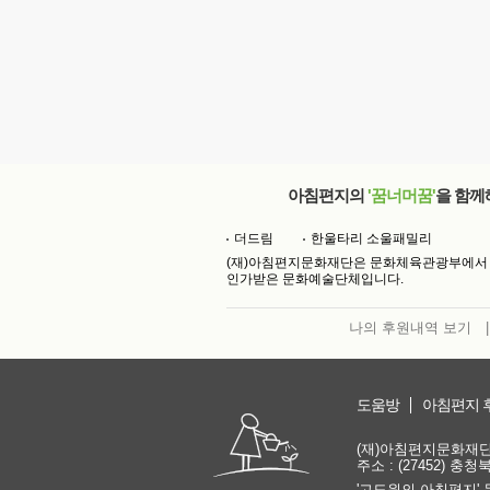
아침편지의
'꿈너머꿈'
을 함께
더드림
한울타리 소울패밀리
(재)아침편지문화재단은 문화체육관광부에서
인가받은 문화예술단체입니다.
나의 후원내역 보기
|
도움방
아침편지 
(재)아침편지문화재단 | 
주소 : (27452) 충
'고도원의 아침편지' 