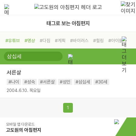
태그로 보는 아침편지
#유튜브
#명상
#다짐
#계획
#바이러스
#힐링
#아이들
#비전캠프
#독서캠프
#삶
#경험
#사람
#도움
#선택
#희망
#나눔
#친구
#링컨학교
#극복
#리더
#위기
서른살
#독서
#건강
#면역력
#나이
#성숙
#서른살
#성인
#삼십세
#30세
2004.6.10. 목요일
1
모바일 앱 다운로드
고도원의 아침편지