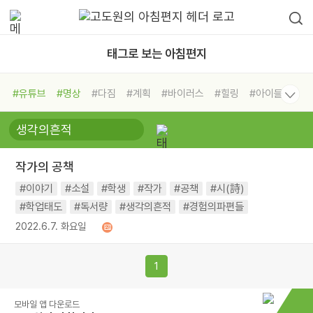
태그로 보는 아침편지
#유튜브
#명상
#다짐
#계획
#바이러스
#힐링
#아이들
#비전캠프
#독서캠프
#삶
#경험
#사람
#도움
#선택
#희망
#나눔
#친구
#링컨학교
#극복
#리더
#위기
작가의 공책
#독서
#건강
#면역력
#이야기
#소설
#학생
#작가
#공책
#시(詩)
#학업태도
#독서량
#생각의흔적
#경험의파편들
2022.6.7. 화요일
1
모바일 앱 다운로드