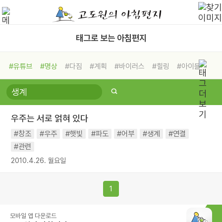
태그로 보는 아침편지
#유튜브
#명상
#다짐
#계획
#바이러스
#힐링
#아이들
#비전캠프
#독서캠프
#삶
#경험
#사람
#도움
#선택
#희망
#나눔
#친구
#링컨학교
#극복
#리더
#위기
우주는 서로 얽혀 있다
#독서
#건강
#면역력
#창조
#우주
#햇빛
#파도
#어부
#생계
#연결
#관련
2010.4.26. 월요일
1
모바일 앱 다운로드