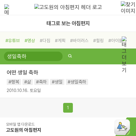
태그로 보는 아침편지
#유튜브
#명상
#다짐
#계획
#바이러스
#힐링
#아이들
#비전캠프
#독서캠프
#삶
#경험
#사람
#도움
#선택
#희망
#나눔
#친구
#링컨학교
#극복
#리더
#위기
어떤 생일 축하
#독서
#건강
#면역력
#행복
#삶
#축하
#생일
#생일축하
2010.10.16. 토요일
1
모바일 앱 다운로드
고도원의 아침편지