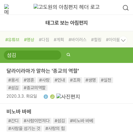
태그로 보는 아침편지
#유튜브
#명상
#다짐
#계획
#바이러스
#힐링
#아이들
#비전캠프
#독서캠프
#삶
#경험
#사람
#도움
#선택
#희망
#나눔
#친구
#링컨학교
#극복
#리더
#위기
달라이라마가 말하는 '종교의 역할'
#독서
#건강
#면역력
#용서
#영혼
#사랑
#인내
#조화
#생명
#실천
#섬김
#종교의역할
2020.3.3. 화요일
비노바 바베
#간디
#사람이먼저다
#섬김
#비노바 바베
#사람을 섬기는 것
#사랑의 힘