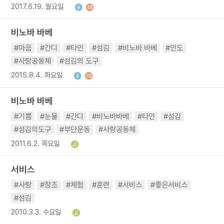
2017.6.19. 월요일
비노바 바베
#마음
#간디
#타인
#섬김
#비노바 바베
#인도
#사랑공동체
#섬김의 도구
2015.8.4. 화요일
비노바 바베
#기쁨
#눈물
#간디
#비노바바베
#타인
#섬김
#섬김의도구
#부단운동
#사랑공동체
2011.6.2. 목요일
서비스
#사랑
#창조
#체험
#훈련
#서비스
#좋은서비스
#섬김
2010.3.3. 수요일