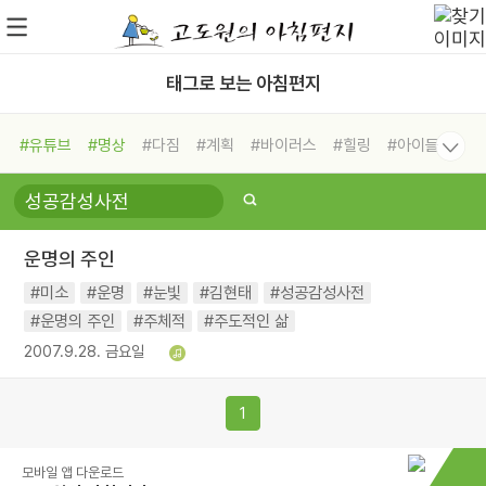
태그로 보는 아침편지
#유튜브
#명상
#다짐
#계획
#바이러스
#힐링
#아이들
#비전캠프
#독서캠프
#삶
#경험
#사람
#도움
#선택
#희망
#나눔
#친구
#링컨학교
#극복
#리더
#위기
운명의 주인
#독서
#건강
#면역력
#미소
#운명
#눈빛
#김현태
#성공감성사전
#운명의 주인
#주체적
#주도적인 삶
2007.9.28. 금요일
1
모바일 앱 다운로드