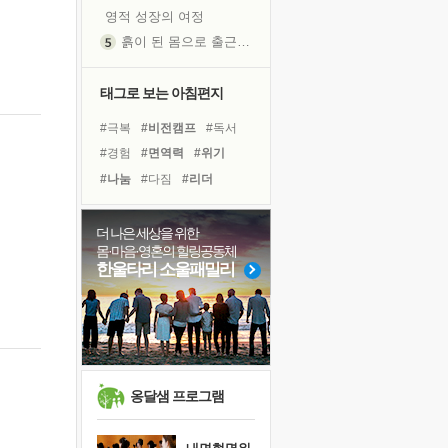
영적 성장의 여정
흙이 된 몸으로 출근하는 여자
극과 극의 양 끝단
내가 '나다움'을 찾는 길
태그로 보는 아침편지
피해 갈 수 없는 사건들
#극복
#비전캠프
#독서
처음 손을 잡았던 날
#경험
#면역력
#위기
꿈이 실제가 되는 것
#나눔
#다짐
#리더
극심한 변비, 어깨결림, 수면 장애
#바이러스
#희망
졸업식 사진을 보며
#아이들
#계획
#힐링
더 나은 세상을 위한
'말 타는 법'을 먼저
몸·마음·영혼의 힐링공동체
#친구
#선택
#독서캠프
슬럼프
한울타리 소울패밀리
#삶
#명상
#사람
아픈 아버지를 위한 공간 설계
#유튜브
#건강
#도움
보고 싶은 어머니
#링컨학교
유년 시절의 부산 영도 바다
못된 꼰대들
만병의 근원이 사라진다
옹달샘 프로그램
너무 황홀한 꽃들이여!