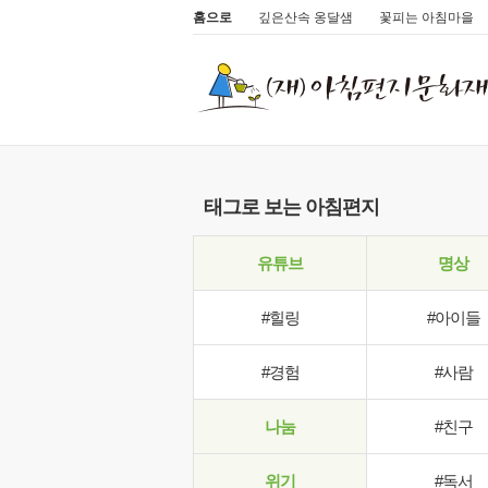
홈으로
깊은산속 옹달샘
꽃피는 아침마을
태그로 보는 아침편지
유튜브
명상
#힐링
#아이들
#경험
#사람
나눔
#친구
위기
#독서