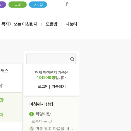
V
솔패
더드림
독자가 쓰는 아침편지
모음방
나눔터
|
|
이러스
현재 아침편지 가족은
4,043,048 명
입니다.
삶
로그인
|
가족되기
망
아침편지 랭킹
희망이란
더
'모른다'는 것
귀를 열고 마음을 내어주고