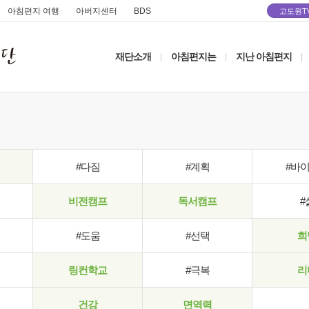
아침편지 여행
아버지센터
BDS
고도원T
재단소개
아침편지는
지난 아침편지
|
|
|
#다짐
#계획
#바
비전캠프
독서캠프
#
#도움
#선택
희
링컨학교
#극복
리
건강
면역력