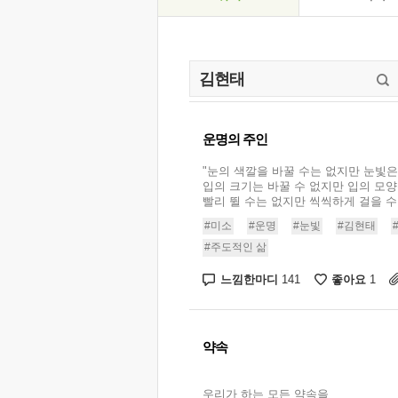
운명의 주인
"눈의 색깔을 바꿀 수는 없지만 눈빛은
입의 크기는 바꿀 수 없지만 입의 모양
빨리 뛸 수는 없지만 씩씩하게 걸을 수는 
#미소
#운명
#눈빛
#김현태
#주도적인 삶
느낌한마디
좋아요
141
1
약속
우리가 하는 모든 약속을