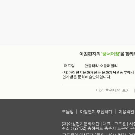
아침편지의
'꿈너머꿈'
을 함께
더드림
한울타리 소울패밀리
(재)아침편지문화재단은 문화체육관광부에서
인가받은 문화예술단체입니다.
나의 후원내역 보기
|
도움방
아침편지 후원하기
이용약관
(재)아침편지문화재단 | 대표 : 고도원 | 사업자
주소 : (27452) 충청북도 충주시 노은면 우성
'고도원의 아침편지' 문의 :
,