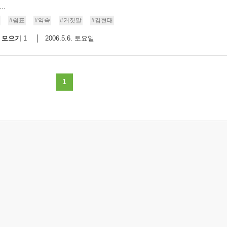
..
#쉼표
#약속
#거짓말
#김현태
모으기
2006.5.6. 토요일
1
1