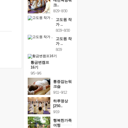
내면혁명워
크..
8/29~8/30
고도원 작
가 ..
8/29~8/30
고도원 작
가 ..
8/29
황금변캠프
16기
9/5~9/6
통증잡는워
크숍
9/11~9/12
하루명상
[250..
9/19
행복한가족
여행