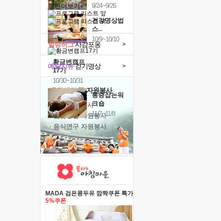
9/24~9/26
캘린더보기+
건강명상법
스..
10/9~10/10
힐링허그
사감포옹
>
황금변캠프
예술치유
걷기명상
>
17기
10/30~10/31
'옹달샘의 꽃'
자원봉사
통증잡는워
크숍
· 청년 자원봉사
11/7~11/8
· 금빛청년 자원봉사
· 음식연구 자원봉사
MADA 검은콩두유 깜짝쿠폰 특가
5%쿠폰