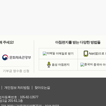
해 주세요!
아침편지를 받는 다양한 방법들
이메일로 받기
App(앱)으로
중국어 
음성 아침편지
기부금 영수증 신청
개인정보 처리방침
찾아오는길
등록번호 : 105-82-13577
1길 201-61,1층
/ '아침편지여행'문의 :