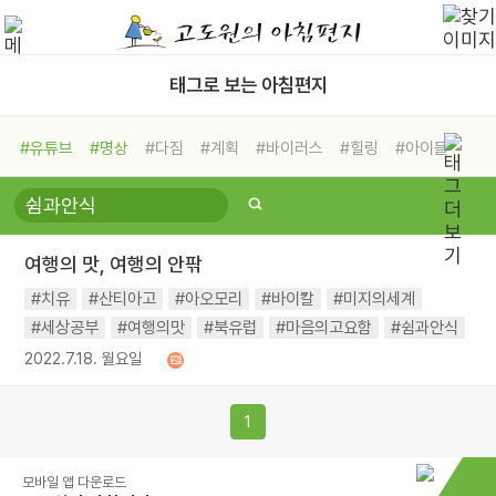
태그로 보는 아침편지
#유튜브
#명상
#다짐
#계획
#바이러스
#힐링
#아이들
#비전캠프
#독서캠프
#삶
#경험
#사람
#도움
#선택
#희망
#나눔
#친구
#링컨학교
#극복
#리더
#위기
여행의 맛, 여행의 안팎
#독서
#건강
#면역력
#치유
#산티아고
#아오모리
#바이칼
#미지의세계
#세상공부
#여행의맛
#북유럽
#마음의고요함
#쉼과안식
2022.7.18. 월요일
1
모바일 앱 다운로드