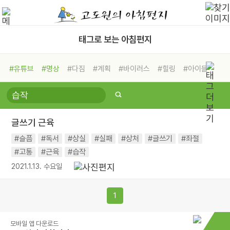
태그로 보는 아침편지
#유튜브
#명상
#다짐
#계획
#바이러스
#힐링
#아이들
#비전캠프
#독서캠프
#삶
#경험
#사람
#도움
#선택
#희망
#나눔
#친구
#링컨학교
#극복
#리더
#위기
글쓰기 근육
#독서
#건강
#면역력
#슬픔
#독서
#상실
#실패
#상처
#글쓰기
#좌절
#고통
#근육
#습작
2021.1.13. 수요일
1
모바일 앱 다운로드