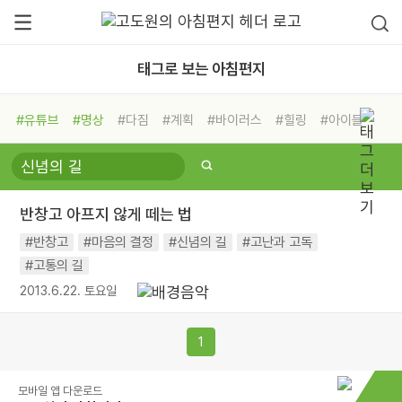
태그로 보는 아침편지
#유튜브
#명상
#다짐
#계획
#바이러스
#힐링
#아이들
#비전캠프
#독서캠프
#삶
#경험
#사람
#도움
#선택
#희망
#나눔
#친구
#링컨학교
#극복
#리더
#위기
반창고 아프지 않게 떼는 법
#독서
#건강
#면역력
#반창고
#마음의 결정
#신념의 길
#고난과 고독
#고통의 길
2013.6.22. 토요일
1
모바일 앱 다운로드