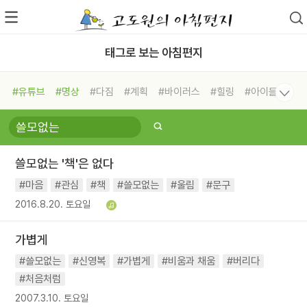
태그로 보는 아침편지
#유튜브
#명상
#다짐
#계획
#바이러스
#힐링
#아이들
#비전캠프
#독서캠프
#삶
#경험
#사람
#도움
#선택
#희망
#나눔
#친구
#링컨학교
#극복
#리더
#위기
쓸모없는 '책'은 없다
#독서
#건강
#면역력
#마음
#관심
#책
#쓸모없는
#울림
#문구
2016.8.20. 토요일
가볍게
#쓸모없는
#신영복
#가볍게
#비움과 채움
#버리다
#처음처럼
2007.3.10. 토요일