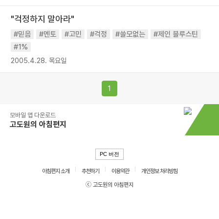
"걱정하지 말아라"
#믿음
#멘토
#고민
#걱정
#쓸모없는
#제인 블루스틴
#1%
2005.4.28. 목요일
1
모바일 앱 다운로드
고도원의 아침편지
PC 버전
아침편지 소개
추천하기
이용약관
개인정보 처리방침
ⓒ 고도원의 아침편지