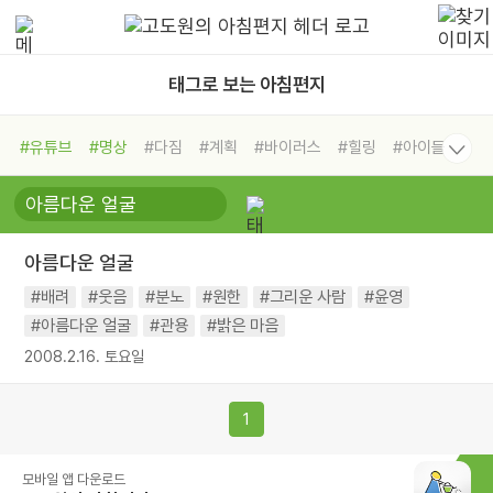
태그로 보는 아침편지
#유튜브
#명상
#다짐
#계획
#바이러스
#힐링
#아이들
#비전캠프
#독서캠프
#삶
#경험
#사람
#도움
#선택
#희망
#나눔
#친구
#링컨학교
#극복
#리더
#위기
아름다운 얼굴
#독서
#건강
#면역력
#배려
#웃음
#분노
#원한
#그리운 사람
#윤영
#아름다운 얼굴
#관용
#밝은 마음
2008.2.16. 토요일
1
모바일 앱 다운로드