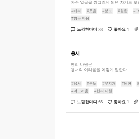
자주 얼굴을 찡그리게 되면 자기도 모르는
#배려
#웃음
#분노
#원한
#
#밝은 마음
느낌한마디
좋아요
33
1
용서
헨리 나웬은
용서의 어려움을 이렇게 말한다.
...
#용서
#분노
#무지개
#원한
#너그러움
#헨리 나웬
느낌한마디
좋아요
66
1