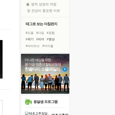
영적 성장의 여정
장 건강이 중요한 이유
신의 음성을 듣는다
흙이 된 몸으로 출근하는 여자
태그로 보는 아침편지
극과 극의 양 끝단
#도움
#다짐
#경험
내가 '나다움'을 찾는 길
#위기
#리더
#명상
피해 갈 수 없는 사건들
#바이러스
#아이들
처음 손을 잡았던 날
#독서캠프
#친구
#삶
꿈이 실제가 되는 것
#비전캠프
#힐링
#선택
더 나은 세상을 위한
'말 타는 법'을 먼저
몸·마음·영혼의 힐링공동체
#유튜브
#희망
졸업식 사진을 보며
한울타리 소울패밀리
#링컨학교
#면역력
아픈 아버지를 위한 공간 설계
#건강
#계획
#극복
극심한 변비, 어깨결림, 수면 장애
#나눔
#사람
#독서
보고 싶은 어머니
유년 시절의 부산 영도 바다
못된 꼰대들
옹달샘 프로그램
거울 속의 나