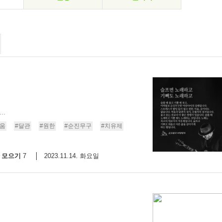
..
비움
#달관
#원한
#순진무구
#치유제
모으기
2023.11.14. 화요일
7