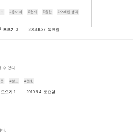
분노
#응어리
#현재
#원한
#오래된 생각
모으기
2018.9.27. 목요일
0
 수 있다.
..
행동
#분노
#원한
모으기
2010.9.4. 토요일
1
다.