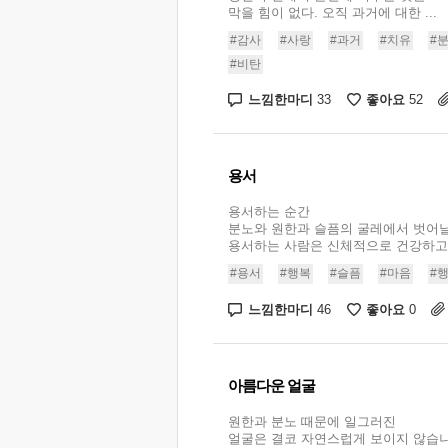
막을 힘이 없다. 오직 과거에 대한 ...
#감사
#사랑
#과거
#치유
#
#비탄
느낌한마디
좋아요
33
52
용서
용서하는 순간
분노와 원한과 슬픔의 굴레에서 벗어날
용서하는 사람은 신체적으로 건강하고 .
#용서
#행복
#슬픔
#마음
#
느낌한마디
좋아요
46
0
아름다운 얼굴
원한과 분노 때문에 일그러진
얼굴은 결코 자연스럽게 보이지 않습니