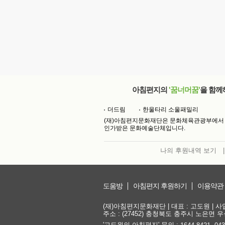
아침편지의
'꿈너머꿈'
을 함께
더드림
한울타리 소울패밀리
(재)아침편지문화재단은 문화체육관광부에서
인가받은 문화예술단체입니다.
나의 후원내역 보기
|
도움방
아침편지 후원하기
이용약관
(재)아침편지문화재단 | 대표 : 고도원 | 사업자
주소 : (27452) 충청북도 충주시 노은면 우성
'고도원의 아침편지' 문의 :
,