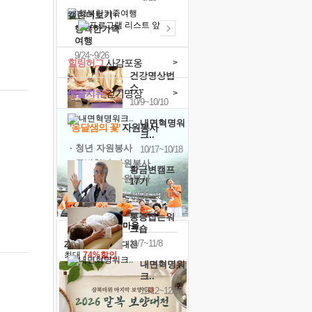
캘린더보기+
행복한가족
여행
9/24~9/26
힐링허그
사감포옹
>
건강명상법
스..
예술치유
걷기명상
>
10/9~10/10
내면혁명워
'옹달샘의 꽃'
자원봉사
크..
· 청년 자원봉사
10/17~10/18
· 금빛청년 자원봉사
황금변캠프
· 음식연구 자원봉사
17기
10/30~10/31
통증잡는워
크숍
11/7~11/8
2026 말복 보양대전
최대
74%할인
내면혁명워
크..
12/12~12/13