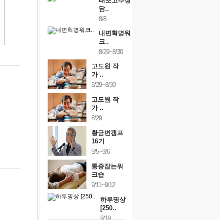
태초고추장
담..
8/8
내면혁명워
크..
8/29~8/30
고도원 작
가 ..
8/29~8/30
고도원 작
가 ..
8/29
황금변캠프
16기
9/5~9/6
통증잡는워
크숍
9/11~9/12
하루명상
[250..
9/19