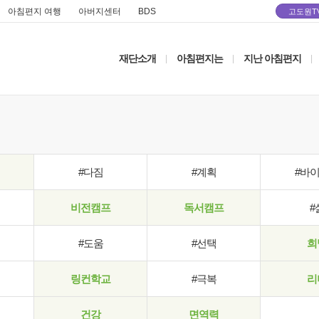
아침편지 여행
아버지센터
BDS
고도원T
재단소개
아침편지는
지난 아침편지
|
|
|
#다짐
#계획
#바
비전캠프
독서캠프
#
#도움
#선택
희
링컨학교
#극복
리
건강
면역력