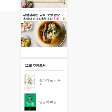
사람살리는 '말복' 보양 밥상
옹달샘 닭개장&채개장
한정수량
12월 추천도서
끝까지 쓰는 용
기
영양의 비밀