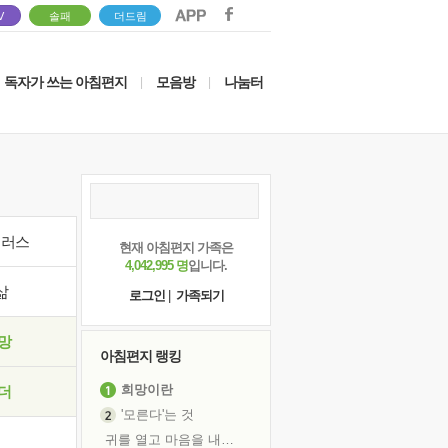
V
솔패
더드림
독자가 쓰는 아침편지
모음방
나눔터
|
|
이러스
현재 아침편지 가족은
4,042,995 명
입니다.
삶
로그인
|
가족되기
망
아침편지 랭킹
희망이란
더
'모른다'는 것
귀를 열고 마음을 내어주고