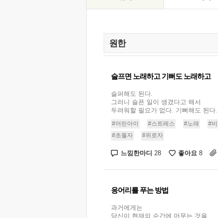
슬프면 노래하고 기뻐도 노래하고
슬퍼해도 된다.
그러니 슬픈 일이 생겼다고 해서
두려워할 필요가 없다. 기뻐해도 된다..
#어린아이
#스트레스
#노래
#
#초월자
#위로자
느낌한마디
좋아요
28
8
응어리를 푸는 방법
과거에게는
당신이 현재의 순간에 머무는 것을