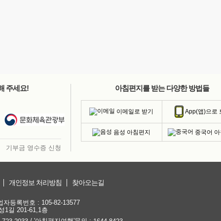
해 주세요!
아침편지를 받는 다양한 방법들
이메일로 받기
App(앱)으로
음성 아침편지
중국어 
기부금 영수증 신청
개인정보 처리방침
찾아오는길
등록번호 : 105-82-13577
1길 201-61,1층
/ '아침편지여행'문의 :