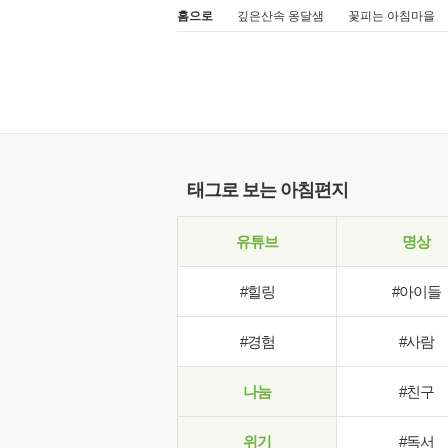
홈으로
깊은산속 옹달샘
꽃피는 아침마을
태그로 보는 아침편지
유튜브
명상
#힐링
#아이들
#경험
#사람
나눔
#친구
위기
#독서