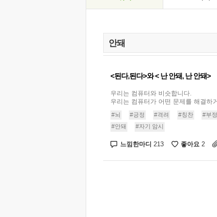
<된다,된다>와 < 난 안돼, 난 안돼>
우리는 컴퓨터와 비슷합니다.
우리는 컴퓨터가 어떤 문제를 해결하거나
#뇌
#긍정
#격려
#칭찬
#부
#안돼
#자기 암시
느낌한마디
좋아요
213
2