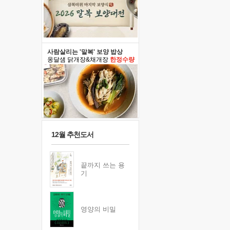
사람살리는 '말복' 보양 밥상
옹달샘 닭개장&채개장
한정수량
12월 추천도서
끝까지 쓰는 용
기
영양의 비밀