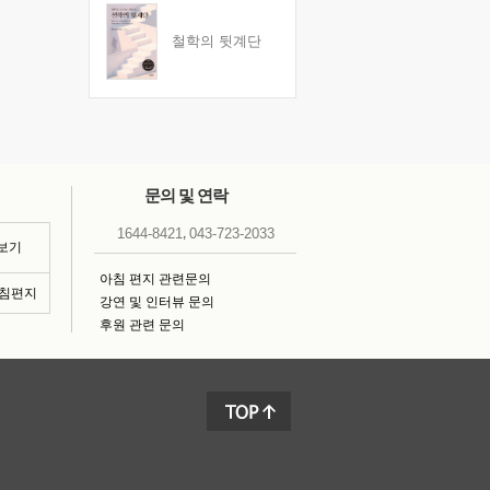
철학의 뒷계단
문의 및 연락
,
1644-8421
043-723-2033
 보기
아침 편지 관련문의
아침편지
강연 및 인터뷰 문의
후원 관련 문의