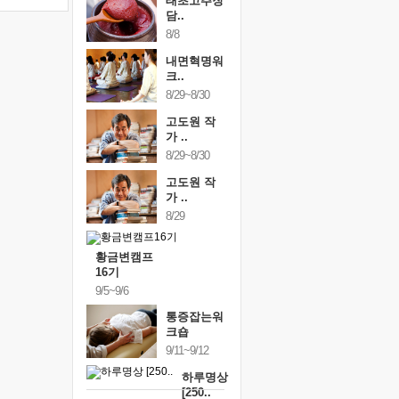
태초고추장
담..
8/8
내면혁명워
크..
8/29~8/30
고도원 작
가 ..
8/29~8/30
고도원 작
가 ..
8/29
황금변캠프
16기
9/5~9/6
통증잡는워
크숍
9/11~9/12
하루명상
[250..