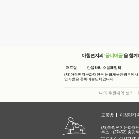
아침편지의
'꿈너머꿈'
을 함께
더드림
한울타리 소울패밀리
(재)아침편지문화재단은 문화체육관광부에서
인가받은 문화예술단체입니다.
나의 후원내역 보기
|
도움방
아침편지 
(재)아침편지문화재단 | 
주소 : (27452) 충
'고도원의 아침편지' 