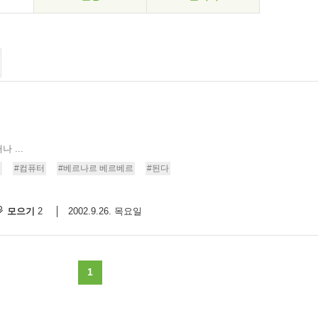
 ...
정
#컴퓨터
#베르나르 베르베르
#된다
모으기
2002.9.26. 목요일
2
1