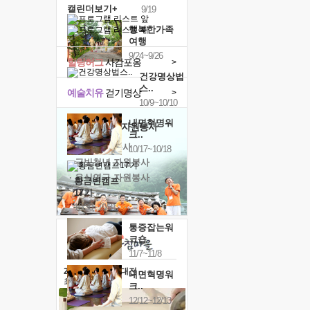
캘린더보기+
9/19
행복한가족
여행
9/24~9/26
힐링허그
사감포옹
>
건강명상법
스..
예술치유
걷기명상
>
10/9~10/10
내면혁명워
'옹달샘의 꽃'
자원봉사
크..
· 청년 자원봉사
10/17~10/18
· 금빛청년 자원봉사
· 음식연구 자원봉사
황금변캠프
17기
10/30~10/31
통증잡는워
크숍
11/7~11/8
2026 말복 보양대전
내면혁명워
최대
74%할인
크..
12/12~12/13