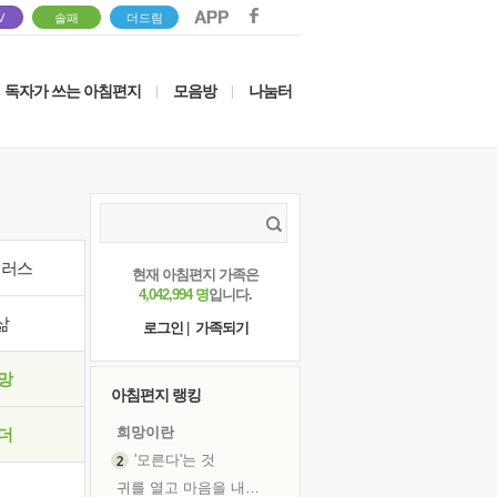
V
솔패
더드림
독자가 쓰는 아침편지
모음방
나눔터
|
|
이러스
현재 아침편지 가족은
4,042,994 명
입니다.
삶
로그인
|
가족되기
망
아침편지 랭킹
희망이란
더
'모른다'는 것
귀를 열고 마음을 내어주고