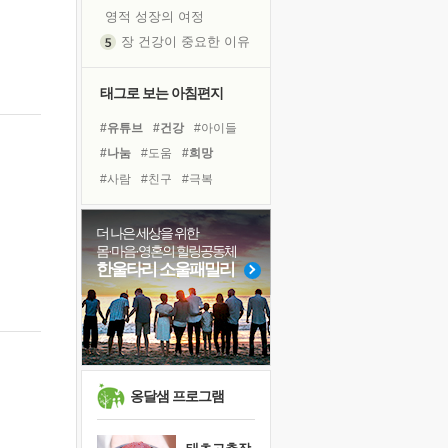
영적 성장의 여정
장 건강이 중요한 이유
신의 음성을 듣는다
흙이 된 몸으로 출근하는 여자
태그로 보는 아침편지
극과 극의 양 끝단
#유튜브
#건강
#아이들
내가 '나다움'을 찾는 길
#나눔
#도움
#희망
피해 갈 수 없는 사건들
#사람
#친구
#극복
처음 손을 잡았던 날
#선택
#독서캠프
#다짐
꿈이 실제가 되는 것
#바이러스
#경험
#명상
더 나은 세상을 위한
'말 타는 법'을 먼저
몸·마음·영혼의 힐링공동체
#면역력
#힐링
졸업식 사진을 보며
한울타리 소울패밀리
#링컨학교
#삶
#위기
아픈 아버지를 위한 공간 설계
#독서
#리더
#비전캠프
극심한 변비, 어깨결림, 수면 장애
#계획
보고 싶은 어머니
유년 시절의 부산 영도 바다
못된 꼰대들
옹달샘 프로그램
거울 속의 나