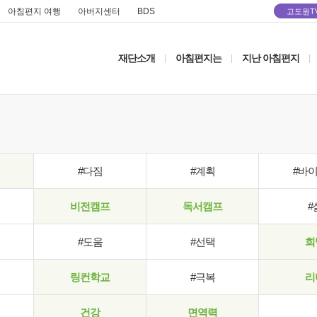
아침편지 여행
아버지센터
BDS
고도원T
재단소개
아침편지는
지난 아침편지
|
|
|
#다짐
#계획
#바
비전캠프
독서캠프
#
#도움
#선택
희
링컨학교
#극복
리
건강
면역력