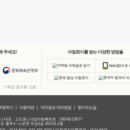
해 주세요!
아침편지를 받는 다양한 방법들
이메일로 받기
App(앱)으로
음성 아침편지
중국어 
기부금 영수증 신청
후원하기
이용약관
개인정보 처리방침
찾아오는길
대표 : 고도원 | 사업자등록번호 : 105-82-13577
청북도 충주시 노은면 우성1길 201-61,1층
문의 :
,
/ '아침편지여행'문의 :