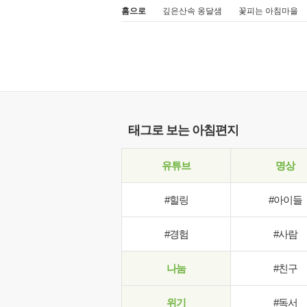
홈으로
깊은산속 옹달샘
꽃피는 아침마을
태그로 보는 아침편지
유튜브
명상
#힐링
#아이들
#경험
#사람
나눔
#친구
위기
#독서