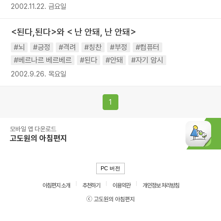
2002.11.22. 금요일
<된다,된다>와 < 난 안돼, 난 안돼>
#뇌
#긍정
#격려
#칭찬
#부정
#컴퓨터
#베르나르 베르베르
#된다
#안돼
#자기 암시
2002.9.26. 목요일
1
모바일 앱 다운로드
고도원의 아침편지
PC 버전
아침편지 소개
추천하기
이용약관
개인정보 처리방침
ⓒ 고도원의 아침편지