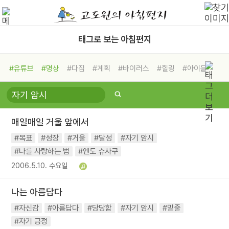
태그로 보는 아침편지
#유튜브
#명상
#다짐
#계획
#바이러스
#힐링
#아이들
#비전캠프
#독서캠프
#삶
#경험
#사람
#도움
#선택
#희망
#나눔
#친구
#링컨학교
#극복
#리더
#위기
매일매일 거울 앞에서
#독서
#건강
#면역력
#목표
#성장
#거울
#달성
#자기 암시
#나를 사랑하는 법
#엔도 슈사쿠
2006.5.10. 수요일
나는 아름답다
#자신감
#아름답다
#당당함
#자기 암시
#밑줄
#자기 긍정