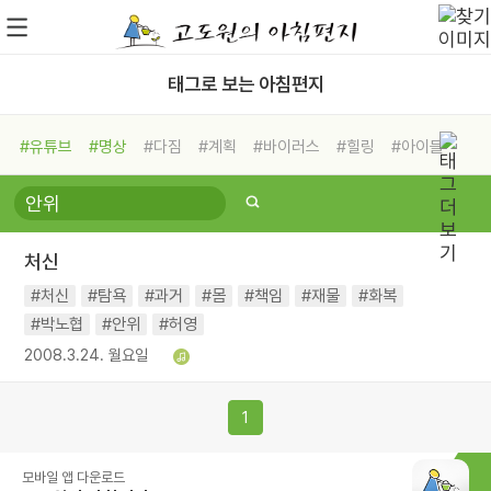
태그로 보는 아침편지
#유튜브
#명상
#다짐
#계획
#바이러스
#힐링
#아이들
#비전캠프
#독서캠프
#삶
#경험
#사람
#도움
#선택
#희망
#나눔
#친구
#링컨학교
#극복
#리더
#위기
처신
#독서
#건강
#면역력
#처신
#탐욕
#과거
#몸
#책임
#재물
#화복
#박노협
#안위
#허영
2008.3.24. 월요일
1
모바일 앱 다운로드