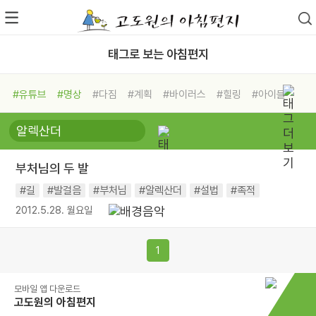
태그로 보는 아침편지
#유튜브
#명상
#다짐
#계획
#바이러스
#힐링
#아이들
#비전캠프
#독서캠프
#삶
#경험
#사람
#도움
#선택
#희망
#나눔
#친구
#링컨학교
#극복
#리더
#위기
부처님의 두 발
#독서
#건강
#면역력
#길
#발걸음
#부처님
#알렉산더
#설법
#족적
2012.5.28. 월요일
1
모바일 앱 다운로드
고도원의 아침편지