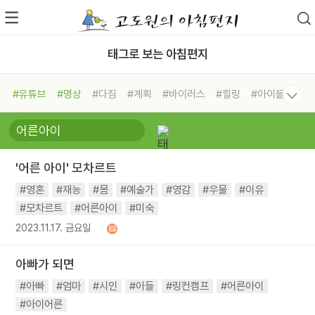
태그로 보는 아침편지
#유튜브
#명상
#다짐
#계획
#바이러스
#힐링
#아이들
#비전캠프
#독서캠프
#삶
#경험
#사람
#도움
#선택
#희망
#나눔
#친구
#링컨학교
#극복
#리더
#위기
'어른 아이' 모차르트
#독서
#건강
#면역력
#영혼
#재능
#몸
#예술가
#영감
#우물
#이유
#모차르트
#어른아이
#미숙
2023.11.17. 금요일
아빠가 되면
#아빠
#엄마
#시인
#아들
#링컨캠프
#어른아이
#아이어른