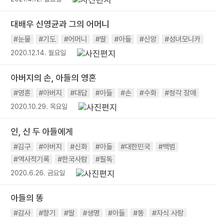
대배우 신영균과 그의 어머니
#눈물
#기도
#어머니
#딸
#아들
#신앙
#성녀모니카
2020.12.14. 월요일
아버지의 손, 아들의 영혼
#영혼
#아버지
#대답
#아들
#손
#수화
#청각 장애
2020.10.29. 목요일
인, 신 두 아들에게
#김구
#아버지
#신화
#아들
#대한민국
#백범
#역사적기록
#한국사람
#필독
2020.6.26. 금요일
아들의 똥
#감사
#향기
#딸
#생명
#아들
#똥
#자식 사랑