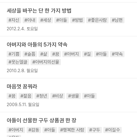
세상을 바꾸는 단 한 가지 방법
#자신
#아내
#세상
#아들
#방법
#좋은사람
#남편
2012.2.4. 토요일
아버지와 아들의 5가지 약속
#기쁨
#슬픔
#삶
#꿈
#아버지
#길
#아들
#약속
#웃는얼굴
#아버지의선물
2010.2.8. 월요일
마음껏 꿈꿔라
#꿈
#젊음
#청년
#비상
#생물
#아들
2009.5.11. 월요일
아들이 선물한 구두 상품권 한 장
#아버지
#감동
#아들
#행복한 사람
#구두
#이길수