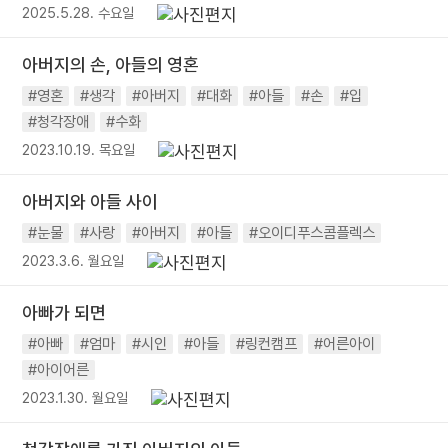
2025.5.28. 수요일
아버지의 손, 아들의 영혼
#영혼
#생각
#아버지
#대화
#아들
#손
#입
#청각장애
#수화
2023.10.19. 목요일
아버지와 아들 사이
#눈물
#사랑
#아버지
#아들
#오이디푸스콤플렉스
2023.3.6. 월요일
아빠가 되면
#아빠
#엄마
#시인
#아들
#링컨캠프
#어른아이
#아이어른
2023.1.30. 월요일