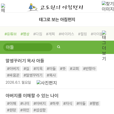
태그로 보는 아침편지
#유튜브
#명상
#다짐
#계획
#바이러스
#힐링
#아이들
#비전캠프
#독서캠프
#삶
#경험
#사람
#도움
#선택
#희망
#나눔
#친구
#링컨학교
#극복
#리더
#위기
말썽꾸러기 목사 아들
#독서
#건강
#면역력
#아버지
#길
#지옥
#아들
#뜻
#교회
#반항아
#싸움꾼
#말썽꾸러기
#목사
2026.6.1. 월요일
아버지를 이해할 수 있는 나이
#이해
#나이
#아버지
#하루
#자식
#아들
#평범
#원망
#위인
#섭섭함