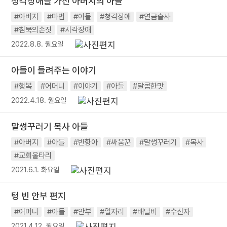
청각장애를 가진 아버지의 아들
#아버지
#마법
#아들
#청각장애
#연금술사
#침묵의손짓
#시각장애
2022.8.8. 월요일
아들이 들려주는 이야기
#행복
#어머니
#이야기
#아들
#달콤한맛
2022.4.18. 월요일
말썽꾸러기 목사 아들
#아버지
#아들
#반항아
#싸움꾼
#말썽꾸러기
#목사
#교회울타리
2021.6.1. 화요일
텅 빈 안부 편지
#어머니
#아들
#안부
#일자리
#배달비
#수신자
2021.4.12. 월요일