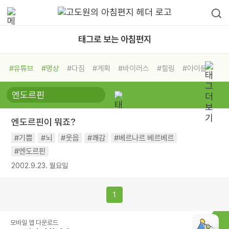
태그로 보는 아침편지
#유튜브
#명상
#다짐
#계획
#바이러스
#힐링
#아이들
#비전캠프
#독서캠프
#삶
#경험
#사람
#도움
#선택
#희망
#나눔
#친구
#링컨학교
#극복
#리더
#위기
엔도르핀이 뭐죠?
#독서
#건강
#면역력
#기쁨
#뇌
#웃음
#쾌감
#베르나르 베르베르
#엔도르핀
2002.9.23. 월요일
1
모바일 앱 다운로드