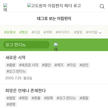
태그로 보는 아침편지
#유튜브
#명상
#다짐
#계획
#바이러스
#힐링
#아이들
#비전캠프
#독서캠프
#삶
#경험
#사람
#도움
#선택
#희망
#나눔
#친구
#링컨학교
#극복
#리더
#위기
새로운 시작
#독서
#건강
#면역력
#출발
#새로운 시작
#결단
#계기
#각오
#상인
#오그 만디노
2005.7.25. 월요일
희망은 언제나 존재한다
#절망
#희망
#촛불
#암흑
#오그 만디노
#종말
#광명