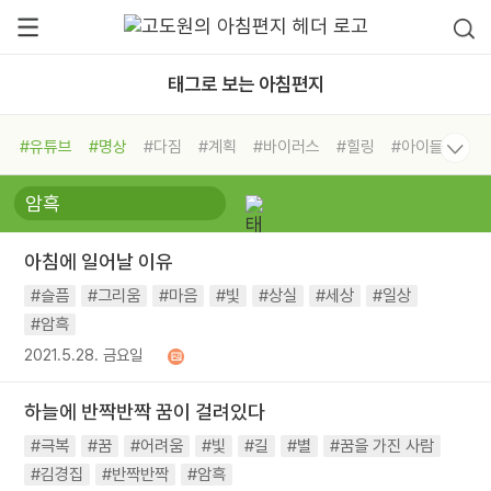
태그로 보는 아침편지
#유튜브
#명상
#다짐
#계획
#바이러스
#힐링
#아이들
#비전캠프
#독서캠프
#삶
#경험
#사람
#도움
#선택
#희망
#나눔
#친구
#링컨학교
#극복
#리더
#위기
아침에 일어날 이유
#독서
#건강
#면역력
#슬픔
#그리움
#마음
#빛
#상실
#세상
#일상
#암흑
2021.5.28. 금요일
하늘에 반짝반짝 꿈이 걸려있다
#극복
#꿈
#어려움
#빛
#길
#별
#꿈을 가진 사람
#김경집
#반짝반짝
#암흑