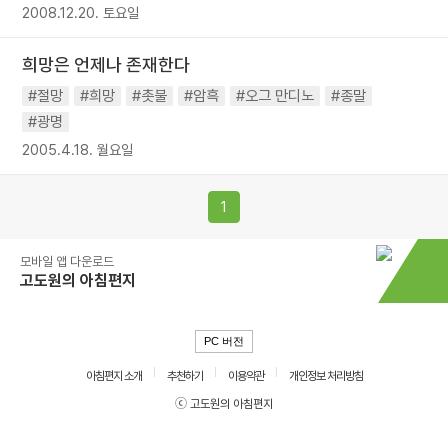
2008.12.20. 토요일
희망은 언제나 존재한다
#절망
#희망
#촛불
#암흑
#오그 만디노
#종말
#광명
2005.4.18. 월요일
1
모바일 앱 다운로드
고도원의 아침편지
PC 버전
아침편지 소개
추천하기
이용약관
개인정보 처리방침
ⓒ 고도원의 아침편지