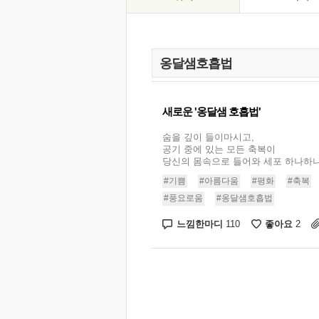
새로운 '옹달샘 호흡법'
숨을 깊이 들이마시고,
공기 중에 있는 모든 축복이
당신의 몸속으로 들어와 세포 하나하나에
#기쁨
#아름다움
#평화
#축복
#풍요로움
#옹달샘호흡법
느낌한마디
좋아요
110
2