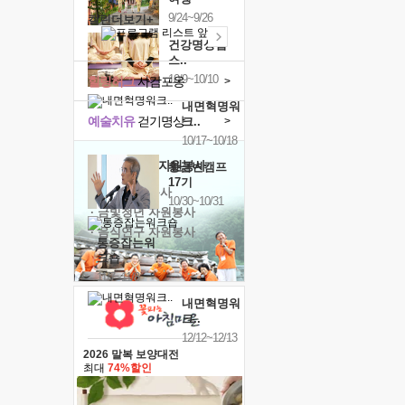
9/24~9/26
캘린더보기+
건강명상법
스..
10/9~10/10
힐링허그
사감포옹
>
내면혁명워
예술치유
걷기명상
>
크..
10/17~10/18
'옹달샘의 꽃'
자원봉사
황금변캠프
17기
· 청년 자원봉사
10/30~10/31
· 금빛청년 자원봉사
· 음식연구 자원봉사
통증잡는워
크숍
11/7~11/8
내면혁명워
크..
12/12~12/13
2026 말복 보양대전
최대
74%할인