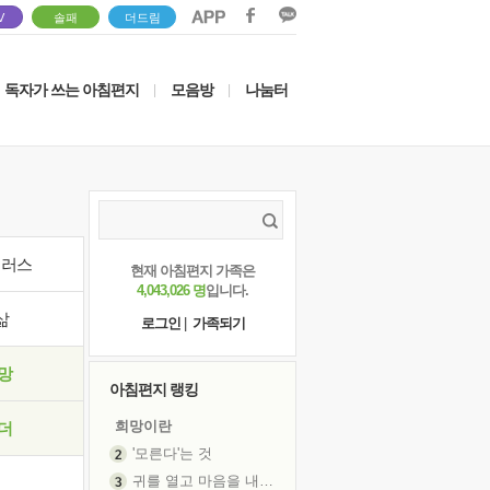
V
솔패
더드림
독자가 쓰는 아침편지
모음방
나눔터
|
|
이러스
현재 아침편지 가족은
4,043,026 명
입니다.
삶
로그인
|
가족되기
망
아침편지 랭킹
희망이란
더
'모른다'는 것
귀를 열고 마음을 내어주고