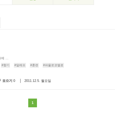
 ...
#향기
#알레프
#훈련
#파울로코엘료
모으기
2011.12.5. 월요일
0
1