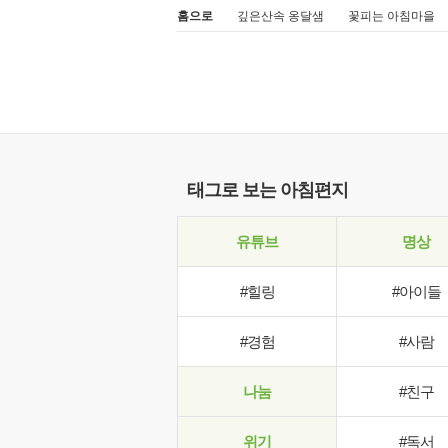
홈으로
깊은산속 옹달샘
꽃피는 아침마을
태그로 보는 아침편지
유튜브
명상
#힐링
#아이들
#경험
#사람
나눔
#친구
위기
#독서