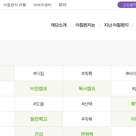
아침편지 여행
아버지센터
BDS
고도원T
재단소개
아침편지는
지난 아침편지
|
|
|
#다짐
#계획
#바
비전캠프
독서캠프
#
#도움
#선택
희
링컨학교
#극복
리
건강
면역력