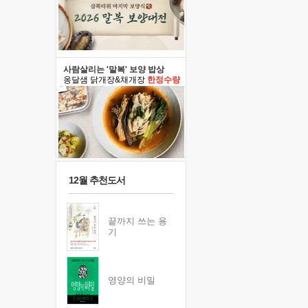
사람살리는 '말복' 보양 밥상
옹달샘 닭개장&채개장
한정수량
12월 추천도서
끝까지 쓰는 용
기
영양의 비밀