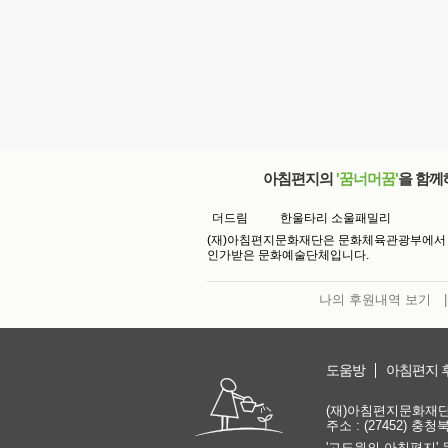
아침편지의
'꿈너머꿈'
을 함께
더드림
한울타리 소울패밀리
(재)아침편지문화재단은 문화체육관광부에서
인가받은 문화예술단체입니다.
나의 후원내역 보기
|
도움방
아침편지 
(재)아침편지문화재단 | 
주소 : (27452) 충
'고도원의 아침편지' 