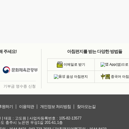
해 주세요!
아침편지를 받는 다양한 방법들
App(앱)으로
이메일로 받기
음성 아침편지
중국어 아
기부금 영수증 신청
후원하기
이용약관
개인정보 처리방침
찾아오는길
대표 : 고도원 | 사업자등록번호 : 105-82-13577
청북도 충주시 노은면 우성1길 201-61,1층
문의 :
,
/ '아침편지여행'문의 :