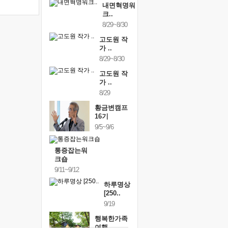
내면혁명워
크..
8/29~8/30
고도원 작
가 ..
8/29~8/30
고도원 작
가 ..
8/29
황금변캠프
16기
9/5~9/6
통증잡는워
크숍
9/11~9/12
하루명상
[250..
9/19
행복한가족
여행