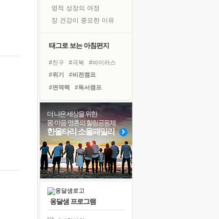
영적 성장의 여정
장 건강이 중요한 이유
신의 음성을 듣는다
흙이 된 몸으로 출근하는 여자
태그로 보는 아침편지
극과 극의 양 끝단
#친구
#극복
#바이러스
내가 '나다움'을 찾는 길
#위기
#비전캠프
피해 갈 수 없는 사건들
#면역력
#독서캠프
처음 손을 잡았던 날
#리더
#다짐
#링컨학교
꿈이 실제가 되는 것
#아이들
#계획
#유튜브
더 나은 세상을 위한
'말 타는 법'을 먼저
몸·마음·영혼의 힐링공동체
#희망
#나눔
#삶
#경험
졸업식 사진을 보며
한울타리 소울패밀리
#건강
#힐링
#독서
극심한 변비, 어깨결림, 수면 장애
#도움
#선택
#사람
아픈 아버지를 위한 공간 설계
#명상
슬럼프
보고 싶은 어머니
유년 시절의 부산 영도 바다
옹달샘 프로그램
못된 꼰대들