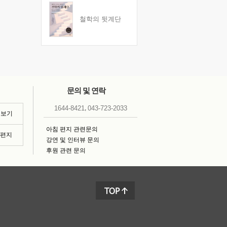
철학의 뒷계단
문의 및 연락
,
1644-8421
043-723-2033
 보기
아침 편지 관련문의
침편지
강연 및 인터뷰 문의
후원 관련 문의