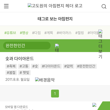
태그로 보는 아침편지
#유튜브
#명상
#다짐
#계획
#바이러스
#힐링
#아이들
#비전캠프
#독서캠프
#삶
#경험
#사람
#도움
#선택
#희망
#나눔
#친구
#링컨학교
#극복
#리더
#위기
숯과 다이아몬드
#독서
#건강
#면역력
#축복
#고통
#숯
#다이아몬드
#압력
#완전한인간
#봄철
# 햇빛
2011.8.8. 월요일
1
모바일 앱 다운로드