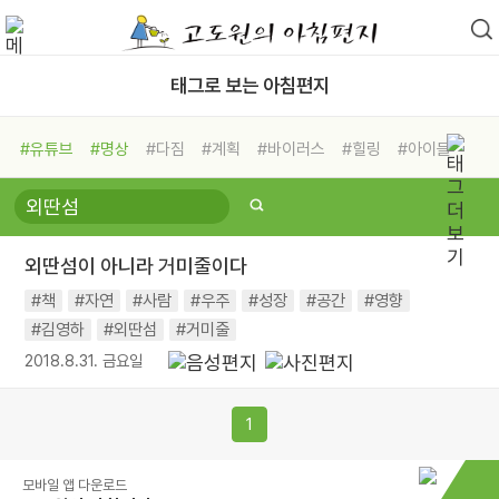
태그로 보는 아침편지
#유튜브
#명상
#다짐
#계획
#바이러스
#힐링
#아이들
#비전캠프
#독서캠프
#삶
#경험
#사람
#도움
#선택
#희망
#나눔
#친구
#링컨학교
#극복
#리더
#위기
외딴섬이 아니라 거미줄이다
#독서
#건강
#면역력
#책
#자연
#사람
#우주
#성장
#공간
#영향
#김영하
#외딴섬
#거미줄
2018.8.31. 금요일
1
모바일 앱 다운로드