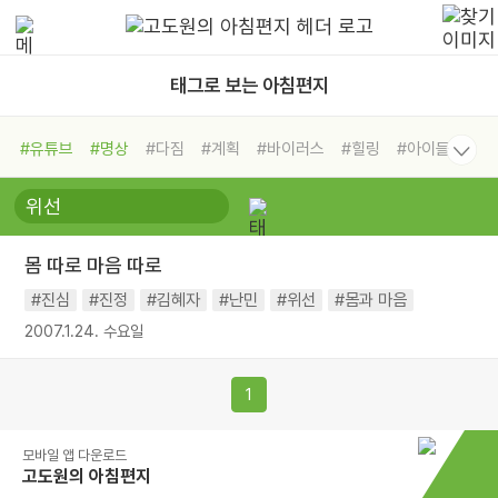
태그로 보는 아침편지
#유튜브
#명상
#다짐
#계획
#바이러스
#힐링
#아이들
#비전캠프
#독서캠프
#삶
#경험
#사람
#도움
#선택
#희망
#나눔
#친구
#링컨학교
#극복
#리더
#위기
몸 따로 마음 따로
#독서
#건강
#면역력
#진심
#진정
#김혜자
#난민
#위선
#몸과 마음
2007.1.24. 수요일
1
모바일 앱 다운로드
고도원의 아침편지