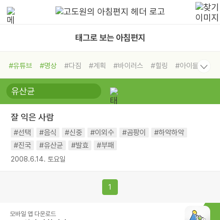
태그로 보는 아침편지
#유튜브
#명상
#다짐
#계획
#바이러스
#힐링
#아이들
#비전캠프
#독서캠프
#삶
#경험
#사람
#도움
#선택
#희망
#나눔
#친구
#링컨학교
#극복
#리더
#위기
잘 익은 사람
#독서
#건강
#면역력
#선택
#음식
#신중
#이외수
#곰팡이
#하악하악
#진국
#유산균
#발효
#부패
2008.6.14. 토요일
1
모바일 앱 다운로드