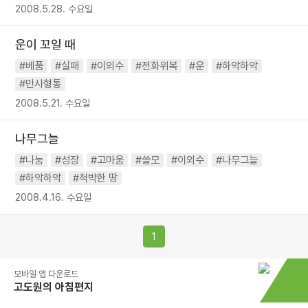
2008.5.28. 수요일
운이 꼬일 때
#베품
#실패
#이외수
#전화위복
#운
#하악하악
#만사형통
2008.5.21. 수요일
나무그늘
#나눔
#성장
#고마움
#쓸모
#이외수
#나무그늘
#하악하악
#척박한 땅
2008.4.16. 수요일
1
모바일 앱 다운로드
고도원의 아침편지