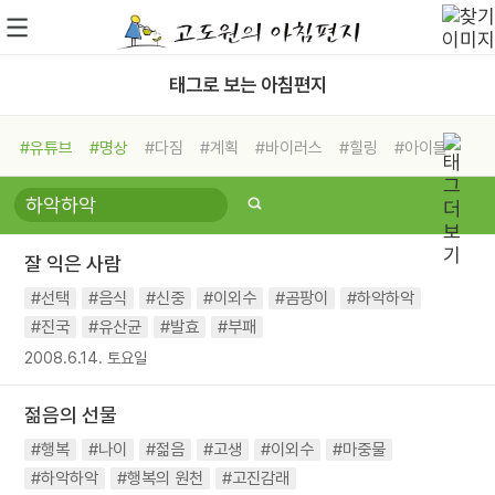
태그로 보는 아침편지
#유튜브
#명상
#다짐
#계획
#바이러스
#힐링
#아이들
#비전캠프
#독서캠프
#삶
#경험
#사람
#도움
#선택
#희망
#나눔
#친구
#링컨학교
#극복
#리더
#위기
잘 익은 사람
#독서
#건강
#면역력
#선택
#음식
#신중
#이외수
#곰팡이
#하악하악
#진국
#유산균
#발효
#부패
2008.6.14. 토요일
젊음의 선물
#행복
#나이
#젊음
#고생
#이외수
#마중물
#하악하악
#행복의 원천
#고진감래