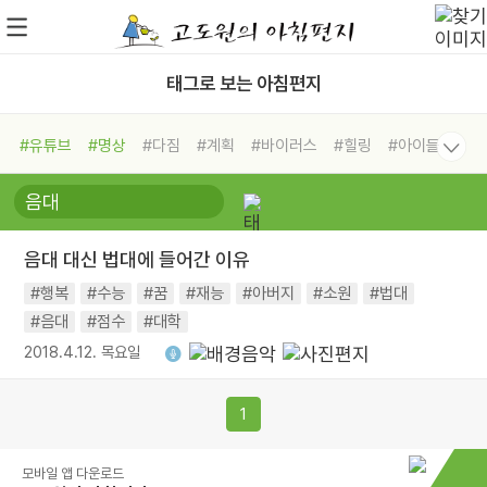
태그로 보는 아침편지
#유튜브
#명상
#다짐
#계획
#바이러스
#힐링
#아이들
#비전캠프
#독서캠프
#삶
#경험
#사람
#도움
#선택
#희망
#나눔
#친구
#링컨학교
#극복
#리더
#위기
음대 대신 법대에 들어간 이유
#독서
#건강
#면역력
#행복
#수능
#꿈
#재능
#아버지
#소원
#법대
#음대
#점수
#대학
2018.4.12. 목요일
1
모바일 앱 다운로드