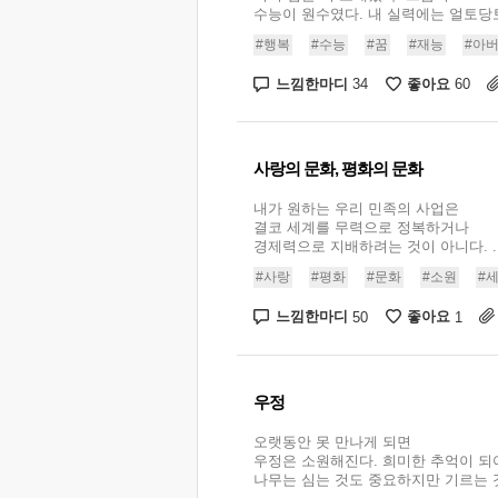
수능이 원수였다. 내 실력에는 얼토당토않
#행복
#수능
#꿈
#재능
#아
느낌한마디
좋아요
34
60
사랑의 문화, 평화의 문화
내가 원하는 우리 민족의 사업은
결코 세계를 무력으로 정복하거나
경제력으로 지배하려는 것이 아니다. ..
#사랑
#평화
#문화
#소원
#
느낌한마디
좋아요
50
1
우정
오랫동안 못 만나게 되면
우정은 소원해진다. 희미한 추억이 되
나무는 심는 것도 중요하지만 기르는 것이