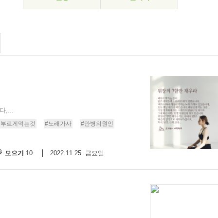
...
배부르게먹는것
#노래가사
#만병의원인
모으기
2022.11.25. 금요일
10