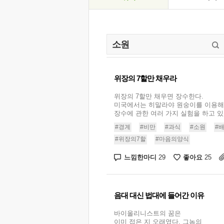
위장의 7할만 채우라
위장의 7할만 채우면 장수한다.
미국에서는 히말라야 원숭이를 이용해
장수에 관한 여러 가지 실험을 하고 있다,
#경계
#비만
#과식
#소원
#
#위장의7할
#마음의양식
느낌한마디
좋아요
29
25
음대 대신 법대에 들어간 이유
바이올리니스트의 꿈은
이미 접은 지 오래였다. 그놈의