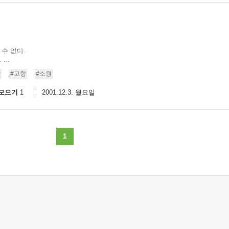
수 없다.
...
망
#고향
#소원
모으기
2001.12.3. 월요일
1
1