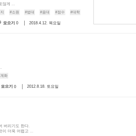
게 ...
9/
버지
#소원
#법대
#음대
#점수
#대학
모으기
2018.4.12. 목요일
0
스
10
크
10
1
.
10
세계화
모으기
2012.8.18. 토요일
0
11
크
12
어 버리기도 한다.
 더욱 어렵고 ...