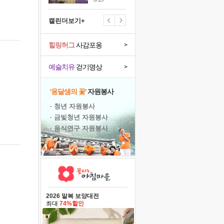
캘린더보기+
힐링허그
사감포옹
>
예술치유
걷기명상
>
'옹달샘의 꽃'
자원봉사
· 청년 자원봉사
· 금빛청년 자원봉사
· 음식연구 자원봉사
2026 말복 보양대전
최대
74%할인