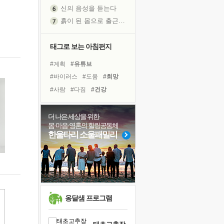
신의 음성을 듣는다
흙이 된 몸으로 출근하는 여자
극과 극의 양 끝단
내가 '나다움'을 찾는 길
태그로 보는 아침편지
피해 갈 수 없는 사건들
#계획
#유튜브
처음 손을 잡았던 날
#바이러스
#도움
#희망
꿈이 실제가 되는 것
#사람
#다짐
#건강
'말 타는 법'을 먼저
#아이들
#선택
#나눔
아픈 아버지를 위한 공간 설계
#극복
#독서
#힐링
더 나은 세상을 위한
졸업식 사진을 보며
몸·마음·영혼의 힐링공동체
#링컨학교
#위기
#경험
극심한 변비, 어깨결림, 수면 장애
한울타리 소울패밀리
#비전캠프
#독서캠프
보고 싶은 어머니
#삶
#친구
#면역력
마음이 멈춰 버린 곳
#명상
#리더
유년 시절의 부산 영도 바다
못된 꼰대들
희망이란
옹달샘 프로그램
'모른다'는 것