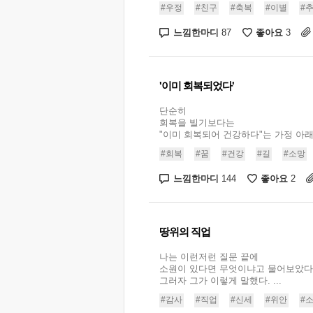
#우정
#친구
#축복
#이별
#
느낌한마디
좋아요
87
3
'이미 회복되었다'
단순히
회복을 빌기보다는
"이미 회복되어 건강하다"는 가정 아래 .
#회복
#꿈
#건강
#길
#소망
느낌한마디
좋아요
144
2
땅위의 직업
나는 이런저런 질문 끝에
소원이 있다면 무엇이냐고 물어보았다
그러자 그가 이렇게 말했다. ...
#감사
#직업
#신세
#위안
#