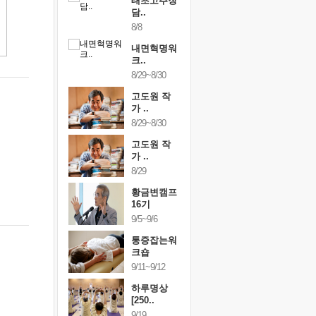
행복한가족
태초고추장
행복한가
여행
담..
여행
24~9/26
8/8
9/24~9/26
건강명상법
내면혁명워
건강명상
..
크..
스..
/9~10/10
8/29~8/30
10/9~10/10
내면혁명워
고도원 작
내면혁명
..
가 ..
크..
/17~10/18
8/29~8/30
10/17~10/18
황금변캠프
고도원 작
황금변캠
7기
가 ..
17기
/30~10/31
8/29
10/30~10/31
통증잡는워
황금변캠프
통증잡는
크숍
16기
크숍
/7~11/8
9/5~9/6
11/7~11/8
내면혁명워
통증잡는워
내면혁명
..
크숍
크..
/12~12/13
9/11~9/12
12/12~12/13
하루명상
[250..
9/19