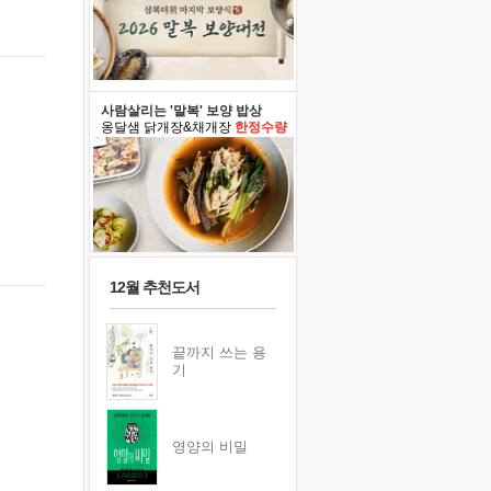
사람살리는 '말복' 보양 밥상
옹달샘 닭개장&채개장
한정수량
12월 추천도서
끝까지 쓰는 용
기
영양의 비밀