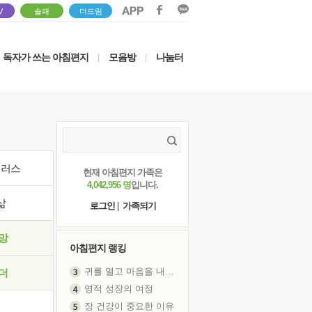
V
솔패
더드림
독자가 쓰는 아침편지
모음방
나눔터
|
|
이러스
현재 아침편지 가족은
4,042,956 명
입니다.
삶
로그인
|
가족되기
망
아침편지 랭킹
귀를 열고 마음을 내어주고
더
영적 성장의 여정
장 건강이 중요한 이유