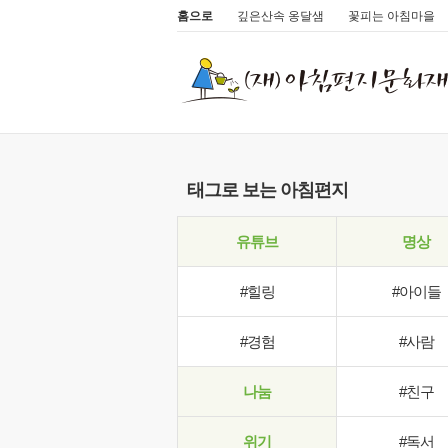
홈으로
깊은산속 옹달샘
꽃피는 아침마을
태그로 보는 아침편지
유튜브
명상
#힐링
#아이들
#경험
#사람
나눔
#친구
위기
#독서