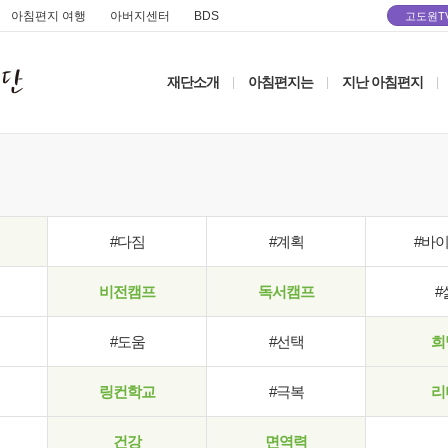
아침편지 여행
아버지센터
BDS
고도원T
재단소개
아침편지는
지난 아침편지
|
|
|
#다짐
#계획
#바
비전캠프
독서캠프
#
#도움
#선택
희
링컨학교
#극복
리
건강
면역력