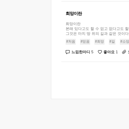
희망이란
희망이란
본래 있다고도 할 수 없고 없다고도 할 
그것은 마치 땅 위의 길과 같은 것이다. 
#처음
#믿음
#희망
#길
#소
느낌한마디
좋아요
5
1