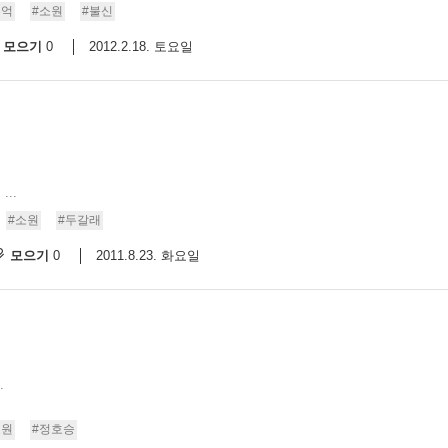
추억
#소원
#불신
모으기
2012.2.18. 토요일
0
..
#소원
#두갈래
모으기
2011.8.23. 화요일
0
.
소원
#정호승