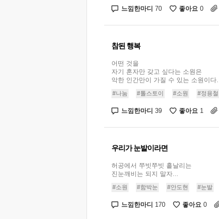
느낌한마디
좋아요
70
0
참된 행복
어떤 것을
자기 혼자만 갖고 싶다는 소원은
악한 인간만이 가질 수 있는 소원이다. .
#나눔
#톨스토이
#소원
#정용철
느낌한마디
좋아요
39
1
우리가 눈발이라면
허공에서 쭈빗쭈빗 흩날리는
진눈깨비는 되지 말자...
#소원
#함박눈
#안도현
#눈발
느낌한마디
좋아요
170
0