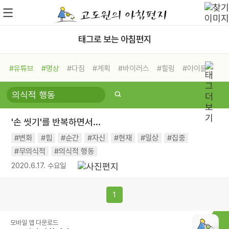
태그로 보는 아침편지
#유튜브
#명상
#다짐
#계획
#바이러스
#힐링
#아이들
#비전캠프
#독서캠프
#삶
#경험
#사람
#도움
#선택
#희망
#나눔
#친구
#링컨학교
#극복
#리더
#위기
'손 씻기'를 반복하면서...
#독서
#건강
#면역력
#변화
#힘
#순간
#자신
#현재
#일상
#집중
#무의식적
#의식적 행동
2020.6.17. 수요일
1
모바일 앱 다운로드