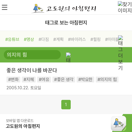
태그로 보는 아침편지
#유튜브
#명상
#다짐
#계획
#바이러스
#힐링
#아이들
#비전캠프
#독서캠프
#삶
#경험
#사람
#도움
#선택
#희망
#나눔
#친구
#링컨학교
#극복
#리더
#위기
좋은 생각이 나를 바꾼다
#독서
#건강
#면역력
#변화
#지혜
#여유
#좋은 생각
#박요한
#의지의 힘
2005.10.22. 토요일
1
모바일 앱 다운로드
고도원의 아침편지