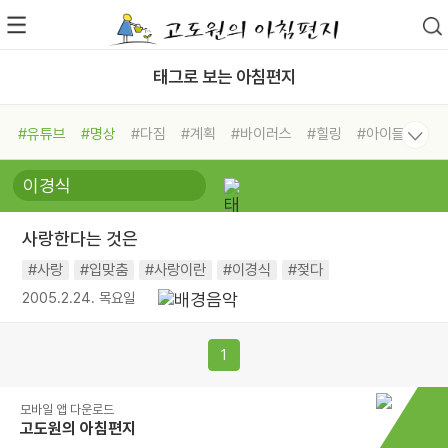
태그로 보는 아침편지
#유튜브
#명상
#다짐
#계획
#바이러스
#힐링
#아이들
#비전캠프
#독서캠프
#삶
#경험
#사람
#도움
#선택
#희망
#나눔
#친구
#링컨학교
#극복
#리더
#위기
사랑한다는 것은
#독서
#건강
#면역력
#사랑
#입맞춤
#사랑이란
#이경식
#젖다
2005.2.24. 목요일
1
모바일 앱 다운로드
고도원의 아침편지